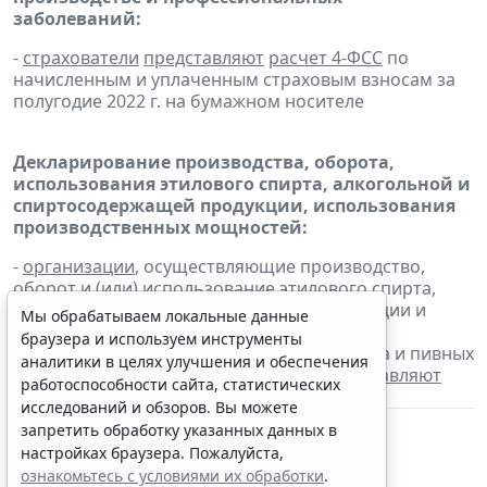
заболеваний:
-
страхователи
представляют
расчет 4-ФСС
по
начисленным и уплаченным страховым взносам за
полугодие 2022 г. на бумажном носителе
Декларирование производства, оборота,
использования этилового спирта, алкогольной и
спиртосодержащей продукции, использования
производственных мощностей:
-
организации
, осуществляющие производство,
оборот и (или) использование этилового спирта,
алкогольной и спиртосодержащей продукции и
Мы обрабатываем локальные данные
индивидуальные предприниматели,
браузера и используем инструменты
осуществляющие розничную продажу пива и пивных
аналитики в целях улучшения и обеспечения
напитков, сидра, пуаре и медовухи,
представляют
работоспособности сайта, статистических
декларации за II квартал 2022 г.
исследований и обзоров. Вы можете
запретить обработку указанных данных в
настройках браузера. Пожалуйста,
ознакомьтесь с условиями их обработки
.