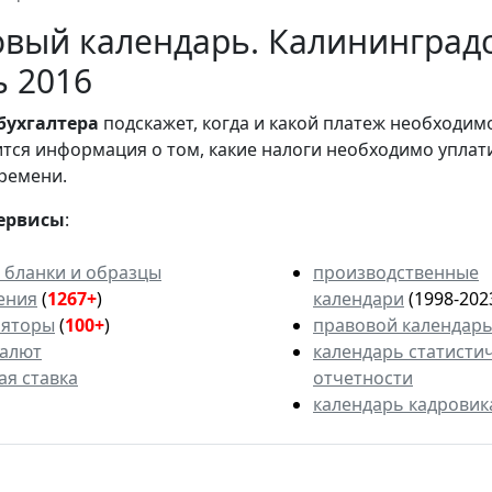
вый календарь. Калининградс
ь 2016
бухгалтера
подскажет, когда и какой платеж необходи
вится информация о том, какие налоги необходимо уплат
ремени.
ервисы
:
 бланки и образцы
производственные
ения
(
1267+
)
календари
(1998-202
ляторы
(
100+
)
правовой календар
валют
календарь статисти
ая ставка
отчетности
календарь кадровик