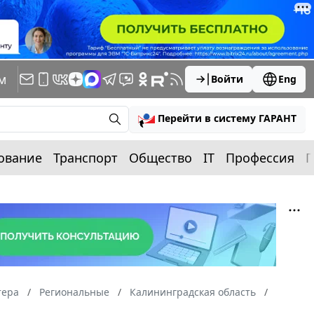
м
Войти
Eng
Перейти в систему ГАРАНТ
ование
Транспорт
Общество
IT
Профессия
П
тера
Региональные
Калининградская область