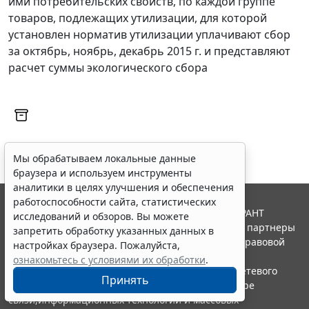
ими потребительских свойств, по каждой группе
товаров, подлежащих утилизации, для которой
установлен норматив утилизации уплачивают сбор
за октябрь, ноябрь, декабрь 2015 г. и представляют
расчет суммы экологического сбора
Мы обрабатываем локальные данные
браузера и используем инструменты
аналитики в целях улучшения и обеспечения
работоспособности сайта, статистических
© ООО "НПП "ГАРАНТ-СЕРВИС", 2026. Система ГАРАНТ
исследований и обзоров. Вы можете
выпускается с 1990 года. Компания "Гарант" и ее партнеры
запретить обработку указанных данных в
являются участниками Российской ассоциации правовой
настройках браузера. Пожалуйста,
информации ГАРАНТ.
ознакомьтесь с условиями их обработки
.
Портал ГАРАНТ.РУ зарегистрирован в качестве сетевого
Принять
издания Федеральной службой по надзору в сфере
связи,информационных технологий и массовых