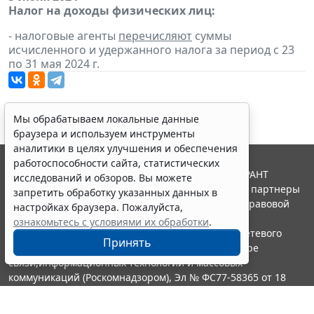
Налог на доходы физических лиц:
- налоговые агенты
перечисляют
суммы
исчисленного и удержанного налога за период с 23
по 31 мая 2024 г.
Мы обрабатываем локальные данные
браузера и используем инструменты
аналитики в целях улучшения и обеспечения
работоспособности сайта, статистических
© ООО "НПП "ГАРАНТ-СЕРВИС", 2026. Система ГАРАНТ
исследований и обзоров. Вы можете
выпускается с 1990 года. Компания "Гарант" и ее партнеры
запретить обработку указанных данных в
являются участниками Российской ассоциации правовой
настройках браузера. Пожалуйста,
информации ГАРАНТ.
ознакомьтесь с условиями их обработки
.
Портал ГАРАНТ.РУ зарегистрирован в качестве сетевого
Принять
издания Федеральной службой по надзору в сфере
связи,информационных технологий и массовых
коммуникаций (Роскомнадзором), Эл № ФС77-58365 от 18
июня 2014 года.