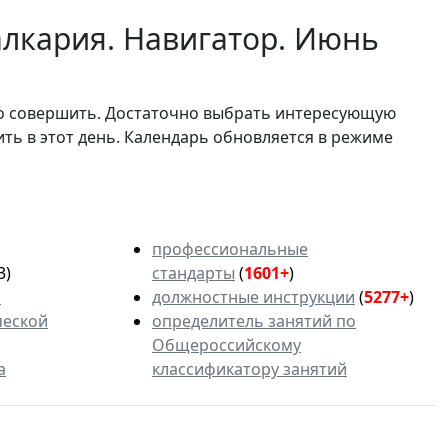
лкария. Навигатор. Июнь
мо совершить. Достаточно выбрать интересующую
ить в этот день. Календарь обновляется в режиме
профессиональные
3)
стандарты
(
1601+
)
ь
должностные инструкции
(
5277+
)
ческой
определитель занятий по
Общероссийскому
а
классификатору занятий