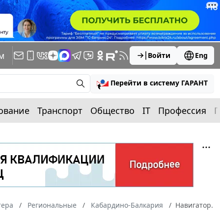
м
Войти
Eng
Перейти в систему ГАРАНТ
ование
Транспорт
Общество
IT
Профессия
П
тера
Региональные
Кабардино-Балкария
Навигатор.