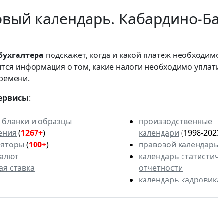
вый календарь. Кабардино-Ба
бухгалтера
подскажет, когда и какой платеж необходи
вится информация о том, какие налоги необходимо уплат
ремени.
ервисы
:
 бланки и образцы
производственные
ения
(
1267+
)
календари
(1998-202
ляторы
(
100+
)
правовой календар
валют
календарь статисти
ая ставка
отчетности
календарь кадровик