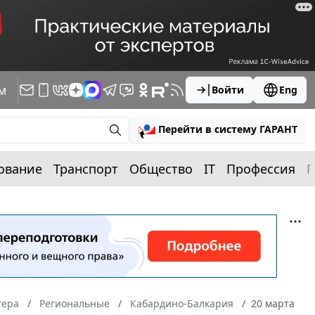
м
Войти
Eng
Перейти в систему ГАРАНТ
ование
Транспорт
Общество
IT
Профессия
П
тера
Региональные
Кабардино-Балкария
20 марта