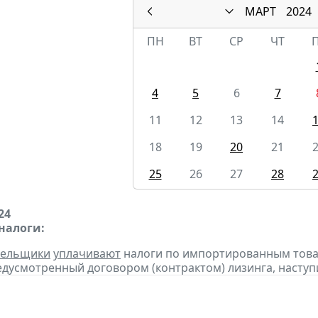
МАРТ
2024
ПН
ВТ
СР
ЧТ
4
5
6
7
11
12
13
14
18
19
20
21
25
26
27
28
24
налоги:
тельщики
уплачивают
налоги по импортированным товара
едусмотренный договором (контрактом) лизинга, наступ