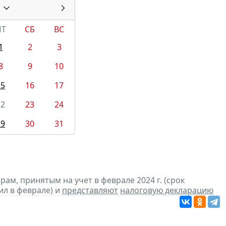
ПТ
СБ
ВС
1
2
3
8
9
10
15
16
17
22
23
24
29
30
31
м, принятым на учет в феврале 2024 г. (срок
ил в феврале) и
представляют
налоговую декларацию