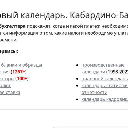
вый календарь. Кабардино-Ба
бухгалтера
подскажет, когда и какой платеж необходи
вится информация о том, какие налоги необходимо уплат
ремени.
ервисы
:
 бланки и образцы
производственные
ения
(
1267+
)
календари
(1998-202
ляторы
(
100+
)
правовой календар
валют
календарь статисти
ая ставка
отчетности
календарь кадровик