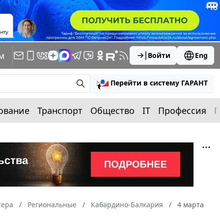
м
Войти
Eng
Перейти в систему ГАРАНТ
ование
Транспорт
Общество
IT
Профессия
П
тера
Региональные
Кабардино-Балкария
4 марта