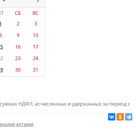
ПТ
СБ
ВС
1
2
3
8
9
10
15
16
17
22
23
24
29
30
31
суммах НДФЛ, исчисленных и удержанных за период с
вными актами
.