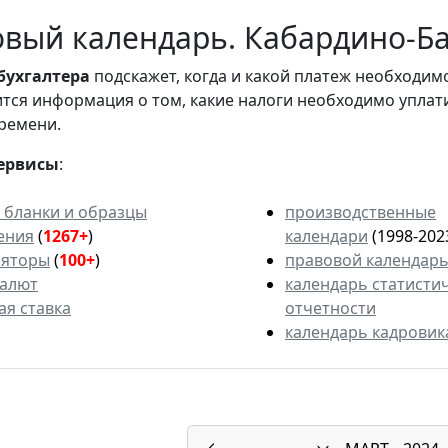
вый календарь. Кабардино-Ба
бухгалтера
подскажет, когда и какой платеж необходи
вится информация о том, какие налоги необходимо уплат
ремени.
ервисы
:
 бланки и образцы
производственные
ения
(
1267+
)
календари
(1998-202
ляторы
(
100+
)
правовой календар
валют
календарь статисти
ая ставка
отчетности
календарь кадровик