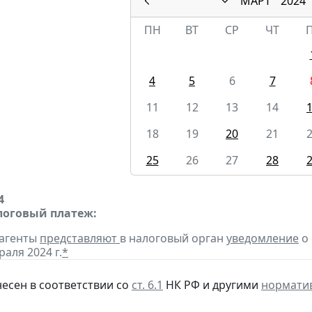
МАРТ
2024
ПН
ВТ
СР
ЧТ
4
5
6
7
11
12
13
14
18
19
20
21
25
26
27
28
4
оговый платеж:
 агенты
представляют
в налоговый орган
уведомление
о 
раля 2024 г.
*
несен в соответствии со
ст. 6.1
НК РФ и другими
нормати