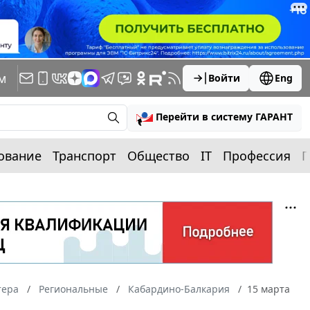
м
Войти
Eng
Перейти в систему ГАРАНТ
ование
Транспорт
Общество
IT
Профессия
П
тера
Региональные
Кабардино-Балкария
15 марта