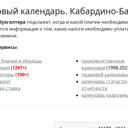
вый календарь. Кабардино-Ба
бухгалтера
подскажет, когда и какой платеж необходи
вится информация о том, какие налоги необходимо уплат
ремени.
ервисы
:
 бланки и образцы
производственные
ения
(
1267+
)
календари
(1998-202
ляторы
(
100+
)
правовой календар
валют
календарь статисти
ая ставка
отчетности
календарь кадровик