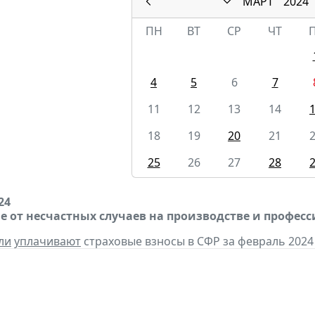
МАРТ
2024
ПН
ВТ
СР
ЧТ
4
5
6
7
11
12
13
14
18
19
20
21
25
26
27
28
24
е от несчастных случаев на производстве и профес
ли
уплачивают
страховые взносы в СФР за февраль 2024 