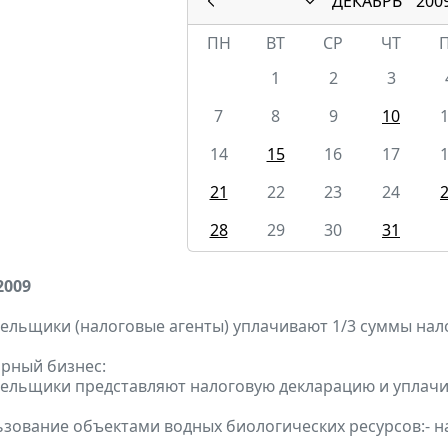
ДЕКАБРЬ
200
ПН
ВТ
СР
ЧТ
1
2
3
7
8
9
10
14
15
16
17
21
22
23
24
28
29
30
31
2009
ельщики (налоговые агенты) уплачивают 1/3 суммы налога
орный бизнес:
тельщики представляют налоговую декларацию и уплачив
ьзование объектами водных биологических ресурсов:- 