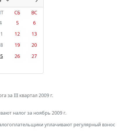
9
ПТ
СБ
ВС
4
5
6
11
12
13
18
19
20
25
26
27
 за III квартал 2009 г.
ают налог за ноябрь 2009 г.
налогоплательщики уплачивают регулярный взнос