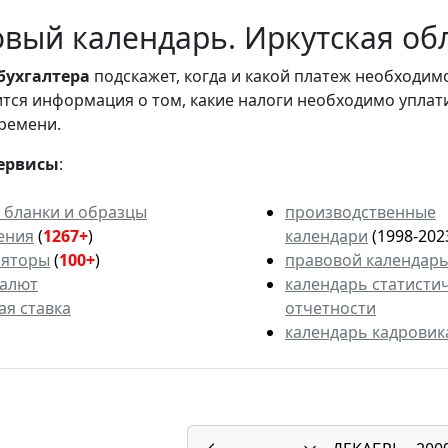
вый календарь. Иркутская обл
бухгалтера
подскажет, когда и какой платеж необходи
вится информация о том, какие налоги необходимо уплат
ремени.
ервисы
:
 бланки и образцы
производственные
ения
(
1267+
)
календари
(1998-202
ляторы
(
100+
)
правовой календар
валют
календарь статисти
ая ставка
отчетности
календарь кадровик