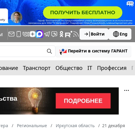
м
Войти
Eng
Перейти в систему ГАРАНТ
ование
Транспорт
Общество
IT
Профессия
П
тера
Региональные
Иркутская область
21 декабря