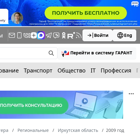
м
Войти
Eng
Перейти в систему ГАРАНТ
ование
Транспорт
Общество
IT
Профессия
П
тера
Региональные
Иркутская область
2009 год