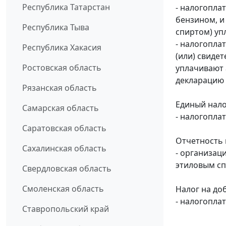
Республика Татарстан
- налогопла
бензином, и
Республика Тыва
спиртом) уп
- налогопла
Республика Хакасия
(или) свиде
Ростовская область
уплачивают 
декларацию з
Рязанская область
Единый нало
Самарская область
- налогопла
Саратовская область
Отчетность 
Сахалинская область
- организац
этиловым сп
Свердловская область
Смоленская область
Налог на до
- налогопла
Ставропольский край