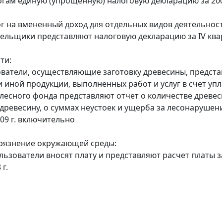
гам единую (упрощенную) налоговую декларацию за 200
г на вмененный доход для отдельных видов деятельност
тельщики представляют налоговую декларацию за IV квар
ти:
ователи, осуществляющие заготовку древесины, предста
 иной продукции, выполненных работ и услуг в счет упла
 лесного фонда представляют отчет о количестве древе
 древесину, о суммах неустоек и ущерба за лесонарушен
009 г. включительно
грязнение окружающей среды:
льзователи вносят плату и представляют расчет платы з
 г.