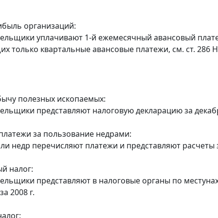
ибыль организаций:
тельщики уплачивают 1-й ежемесячный авансовый платеж п
х только квартальные авансовые платежи, см. ст. 286 Н
бычу полезных ископаемых:
тельщики представляют налоговую декларацию за декабр
платежи за пользование недрами:
ели недр перечисляют платежи и представляют расчеты за
й налог:
тельщики представляют в налоговые органы по местуна
а 2008 г.
алог: