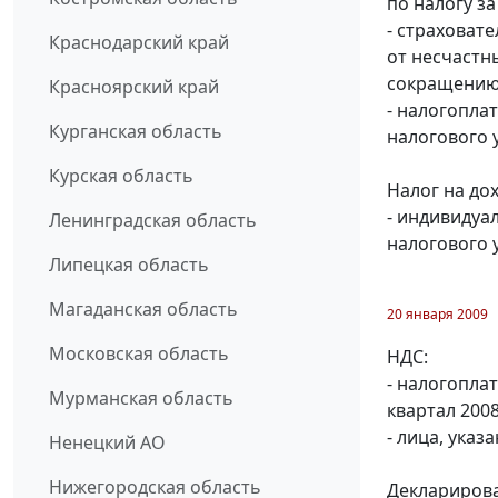
по налогу за
- страховат
Краснодарский край
от несчастн
сокращению 
Красноярский край
- налогопла
Курганская область
налогового 
Курская область
Налог на до
- индивидуа
Ленинградская область
налогового 
Липецкая область
Магаданская область
20 января 2009
Московская область
НДС:
- налогопла
Мурманская область
квартал 2008 
- лица, указ
Ненецкий АО
Нижегородская область
Декларирова