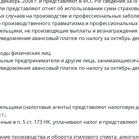
 декабрь 2008 г. и представляют в ФСС РФ сведения за IV 
ели представляют отчет об использовании сумм страхов
ых случаев на производстве и профессиональных забо
производственного травматизма и профессиональных заб
тельщики, не производящие выплаты и вознаграждения 
уведомления авансовый платеж по налогу за октябрь-дек
ходы физических лиц:
льные предприниматели и другие лица, занимающиесяч
уведомления авансовый платеж по налогу за октябрь-дек
тельщики (налоговые агенты) представляют налоговую д
г.;
анные в п. 5 ст. 173 НК, уплачивают налог и представляют
ние производства и оборота этилового спирта, алкого