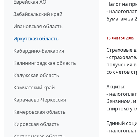
Еврейская АО
Налог на пр
- налогопла
Забайкальский край
бумагам за 2
Ивановская область
Иркутская область
15 января 2009
Страховые в
Кабардино-Балкария
- страховат
Калининградская область
получения в 
со счетов с
Калужская область
Акцизы:
Камчатский край
- налогопла
Карачаево-Черкессия
бензином, и
спиртом) уп
Кемеровская область
Единый соци
Кировская область
- налогопла
Костромская область