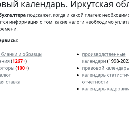
вый календарь. Иркутская обл
бухгалтера
подскажет, когда и какой платеж необходи
вится информация о том, какие налоги необходимо уплат
ремени.
ервисы
:
 бланки и образцы
производственные
ения
(
1267+
)
календари
(1998-202
ляторы
(
100+
)
правовой календар
валют
календарь статисти
ая ставка
отчетности
календарь кадровик