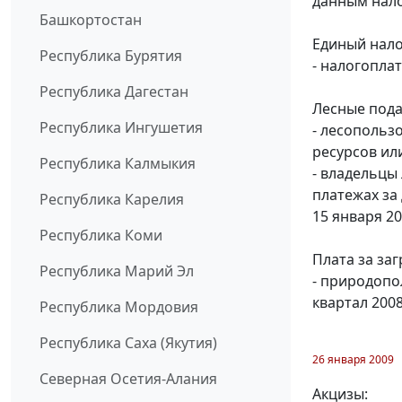
данным нало
Башкортостан
Единый нало
Республика Бурятия
- налогопла
Республика Дагестан
Лесные пода
Республика Ингушетия
- лесопольз
ресурсов или
Республика Калмыкия
- владельцы
платежах за
Республика Карелия
15 января 2
Республика Коми
Плата за за
Республика Марий Эл
- природопо
квартал 2008
Республика Мордовия
Республика Саха (Якутия)
26 января 2009
Северная Осетия-Алания
Акцизы: