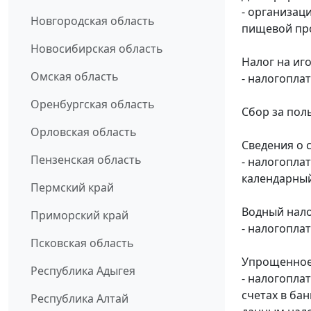
- организац
Новгородская область
пищевой про
Новосибирская область
Налог на иг
Омская область
- налогопла
Оренбургская область
Сбор за пол
Орловская область
Сведения о 
Пензенская область
- налогопла
календарный
Пермский край
Водный нало
Приморский край
- налогопла
Псковская область
Упрощенное
Республика Адыгея
- налогопла
счетах в ба
Республика Алтай