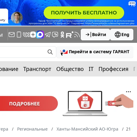
м
Войти
Eng
Перейти в систему ГАРАНТ
ование
Транспорт
Общество
IT
Профессия
П
тера
Региональные
Ханты-Мансийский АО-Югра
21