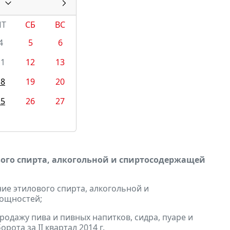
ПТ
СБ
ВС
4
5
6
11
12
13
18
19
20
25
26
27
вого спирта, алкогольной и спиртосодержащей
ие этилового спирта, алкогольной и
ощностей;
одажу пива и пивных напитков, сидра, пуаре и
ота за II квартал 2014 г.