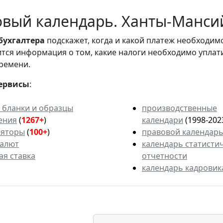
вый календарь. Ханты-Мансий
бухгалтера
подскажет, когда и какой платеж необходи
вится информация о том, какие налоги необходимо уплат
ремени.
ервисы
:
 бланки и образцы
производственные
ения
(
1267+
)
календари
(1998-202
ляторы
(
100+
)
правовой календар
валют
календарь статисти
ая ставка
отчетности
календарь кадровик