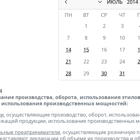
ИЮЛЬ
2014
ПН
ВТ
СР
ЧТ
1
2
3
7
8
9
10
14
15
16
17
21
22
23
24
28
29
30
31
4
ание производства, оборота, использования этило
 использования производственных мощностей:
ии
, осуществляющие производство, оборот, использован
ржащей продукции, использование производственных м
льные предприниматели
, осуществляющие розничную пр
едставляют
декларации об объеме их производства и обор