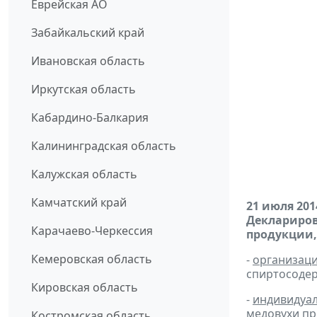
Еврейская АО
Забайкальский край
Ивановская область
Иркутская область
Кабардино-Балкария
Калининградская область
Калужская область
Камчатский край
21 июля 201
Деклариров
Карачаево-Черкессия
продукции,
Кемеровская область
-
организац
спиртосоде
Кировская область
-
индивидуа
медовухи
пр
Костромская область