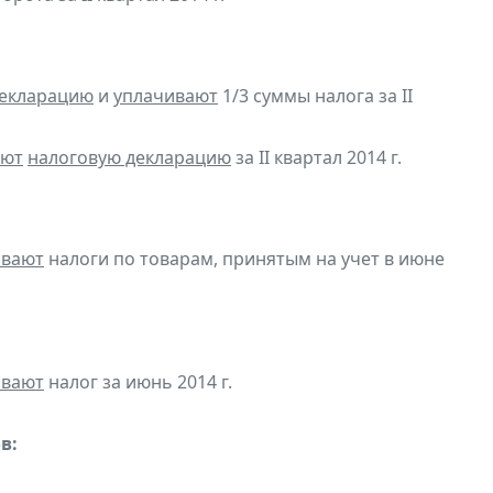
декларацию
и
уплачивают
1/3 суммы налога за II
яют
налоговую декларацию
за II квартал 2014 г.
ивают
налоги по товарам, принятым на учет в июне
ивают
налог за июнь 2014 г.
в: