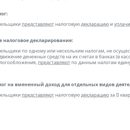
ог:
ательщики
представляют
налоговую
декларацию
и
уплач
 налоговое декларирование:
тельщики по одному или нескольким налогам, не осуще
движение денежных средств на их счетах в банках (в ка
алогообложения,
представляют
по данным налогам един
ог на вмененный доход для отдельных видов деяте
ательщики
представляют
налоговую
декларацию
за II ква