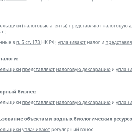
тельщики
(
налоговые агенты
)
представляют
налоговую 
г.;
анные в
п. 5 ст. 173
НК РФ,
уплачивают
налог и
представл
налоги:
тельщики
представляют
налоговую декларацию
и
уплач
горный бизнес:
ательщики
представляют
налоговую декларацию
и
уплач
льзование объектами водных биологических ресурсо
тельщики
уплачивают
регулярный взнос