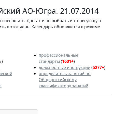
ский АО-Югра. 21.07.2014
мо совершить. Достаточно выбрать интересующую
ить в этот день. Календарь обновляется в режиме
профессиональные
3)
стандарты
(
1601+
)
ь
должностные инструкции
(
5277+
)
ческой
определитель занятий по
Общероссийскому
а
классификатору занятий