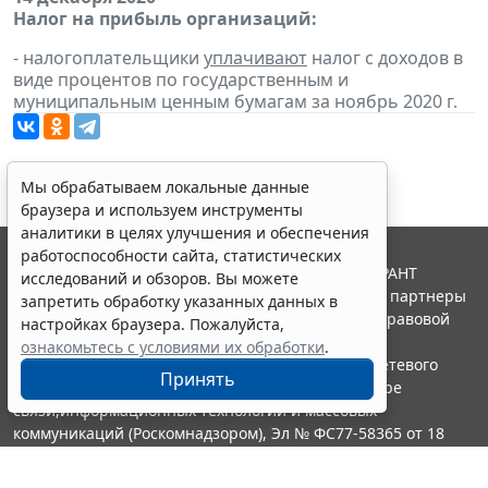
Налог на прибыль организаций:
- налогоплательщики
уплачивают
налог с доходов в
виде процентов по государственным и
муниципальным ценным бумагам за ноябрь 2020 г.
Мы обрабатываем локальные данные
браузера и используем инструменты
аналитики в целях улучшения и обеспечения
работоспособности сайта, статистических
© ООО "НПП "ГАРАНТ-СЕРВИС", 2026. Система ГАРАНТ
исследований и обзоров. Вы можете
выпускается с 1990 года. Компания "Гарант" и ее партнеры
запретить обработку указанных данных в
являются участниками Российской ассоциации правовой
настройках браузера. Пожалуйста,
информации ГАРАНТ.
ознакомьтесь с условиями их обработки
.
Портал ГАРАНТ.РУ зарегистрирован в качестве сетевого
Принять
издания Федеральной службой по надзору в сфере
связи,информационных технологий и массовых
коммуникаций (Роскомнадзором), Эл № ФС77-58365 от 18
июня 2014 года.