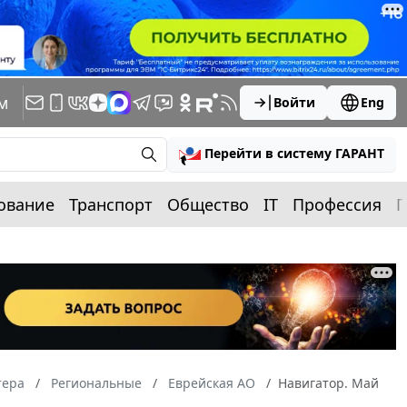
м
Войти
Eng
Перейти в систему ГАРАНТ
ование
Транспорт
Общество
IT
Профессия
П
тера
Региональные
Еврейская АО
Навигатор. Май