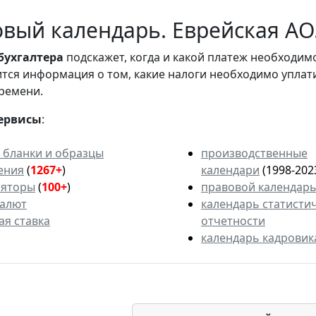
вый календарь. Еврейская АО
бухгалтера
подскажет, когда и какой платеж необходи
вится информация о том, какие налоги необходимо уплат
ремени.
ервисы
:
 бланки и образцы
производственные
ения
(
1267+
)
календари
(1998-202
ляторы
(
100+
)
правовой календар
валют
календарь статисти
ая ставка
отчетности
календарь кадровик