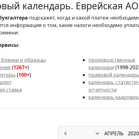
вый календарь. Еврейская АО.
бухгалтера
подскажет, когда и какой платеж необходи
вится информация о том, какие налоги необходимо уплат
ремени.
ервисы
:
 бланки и образцы
производственные
ения
(
1267+
)
календари
(1998-202
ляторы
(
100+
)
правовой календар
валют
календарь статисти
ая ставка
отчетности
календарь кадровик
АПРЕЛЬ
2020