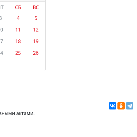
ПТ
СБ
ВС
3
4
5
10
11
12
17
18
19
24
25
26
вными актами.