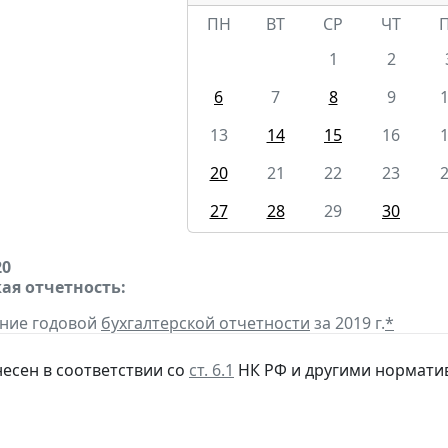
ПН
ВТ
СР
ЧТ
1
2
6
7
8
9
13
14
15
16
20
21
22
23
27
28
29
30
20
ая отчетность:
ение годовой
бухгалтерской отчетности
за 2019 г.
*
несен в соответствии со
ст. 6.1
НК РФ и другими нормати