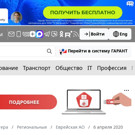
м
Войти
Eng
Перейти в систему ГАРАНТ
ование
Транспорт
Общество
IT
Профессия
П
тера
Региональные
Еврейская АО
6 апреля 2020