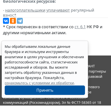
биологических ресурсов:
-
налогоплательщики
уплачивают
регулярный
взнос
*
* Срок перенесен в соответствии со
ст. 6.1
НК РФ и
другими нормативными актами.
Мы обрабатываем локальные данные
браузера и используем инструменты
аналитики в целях улучшения и обеспечения
работоспособности сайта, статистических
© ООО "НПП "ГАРАНТ-СЕРВИС", 2026. Система ГАРАНТ
исследований и обзоров. Вы можете
выпускается с 1990 года. Компания "Гарант" и ее партнеры
запретить обработку указанных данных в
являются участниками Российской ассоциации правовой
настройках браузера. Пожалуйста,
информации ГАРАНТ.
ознакомьтесь с условиями их обработки
.
Портал ГАРАНТ.РУ зарегистрирован в качестве сетевого
Принять
издания Федеральной службой по надзору в сфере
связи,информационных технологий и массовых
коммуникаций (Роскомнадзором), Эл № ФС77-58365 от 18
июня 2014 года.