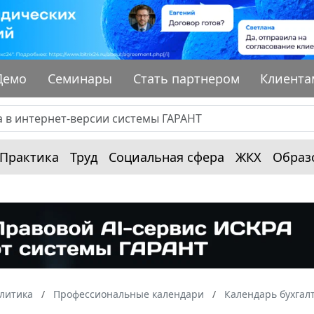
Демо
Семинары
Стать партнером
Клиента
Практика
Труд
Социальная сфера
ЖКХ
Образ
алитика
Профессиональные календари
Календарь бухгал