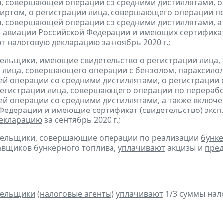
, совершающей операции со средними дистиллятами, о
иртом, о регистрации лица, совершающего операции по
, совершающей операции со средними дистиллятами, а 
 авиации Российской Федерации и имеющих сертификат 
ют
налоговую декларацию
за ноябрь 2020 г.;
тельщики, имеющие свидетельство о регистрации лица
 лица, совершающего операции с бензолом, параксилол
 операции со средними дистиллятами, о регистрации
регистрации лица, совершающего операции по переработ
 операции со средними дистиллятами, а также включен
Федерации и имеющие сертификат (свидетельство) экс
декларацию
за сентябрь 2020 г.;
ательщики, совершающие операции по реализации
бунке
авщиков бункерного топлива,
уплачивают
акцизы и
пред
тельщики
(
налоговые агенты
)
уплачивают
1/3 суммы налог