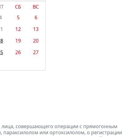
ПТ
СБ
ВС
4
5
6
11
12
13
18
19
20
25
26
27
и лица, совершающего операции с прямогонным
, параксилолом или ортоксилолом, о регистрации