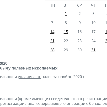
ПН
ВТ
СР
ЧТ
1
2
3
7
8
9
10
14
15
16
17
21
22
23
24
28
29
30
31
2020
обычу полезных ископаемых:
ательщики
уплачивают
налог за ноябрь 2020 г.
тельщики (кроме имеющих свидетельство о регистраци
 регистрации лица, совершающего операции с бензолом