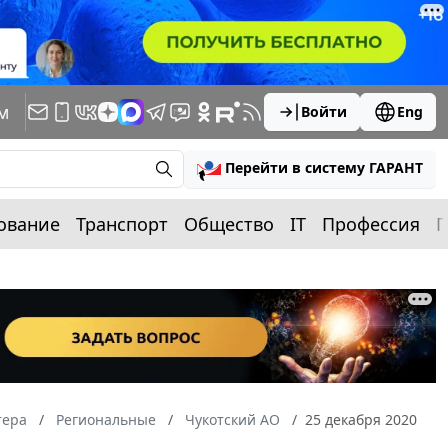
м
Войти
Eng
Перейти в систему ГАРАНТ
ование
Транспорт
Общество
IT
Профессия
П
тера
Региональные
Чукотский АО
25 декабря 2020