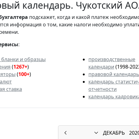
вый календарь. Чукотский АО.
бухгалтера
подскажет, когда и какой платеж необходи
вится информация о том, какие налоги необходимо уплат
ремени.
ервисы
:
 бланки и образцы
производственные
ения
(
1267+
)
календари
(1998-202
ляторы
(
100+
)
правовой календар
валют
календарь статисти
ая ставка
отчетности
календарь кадровик
ДЕКАБРЬ
202