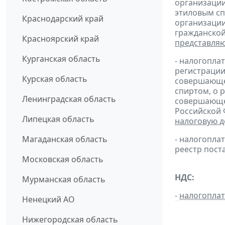
организации
этиловым сп
Краснодарский край
организации
гражданской
Красноярский край
представля
Курганская область
- налогопла
регистрации
Курская область
совершающей
спиртом, о 
Ленинградская область
совершающей
Российской 
Липецкая область
налоговую 
Магаданская область
- налогопл
реестр пост
Московская область
НДС:
Мурманская область
-
налогопла
Ненецкий АО
Нижегородская область