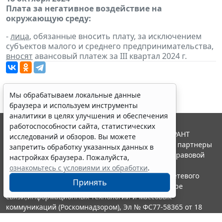
Плата за негативное воздействие на
окружающую среду:
-
лица
, обязанные вносить плату, за исключением
субъектов малого и среднего предпринимательства,
вносят
авансовый платеж за III квартал 2024 г.
Мы обрабатываем локальные данные
браузера и используем инструменты
аналитики в целях улучшения и обеспечения
работоспособности сайта, статистических
© ООО "НПП "ГАРАНТ-СЕРВИС", 2026. Система ГАРАНТ
исследований и обзоров. Вы можете
выпускается с 1990 года. Компания "Гарант" и ее партнеры
запретить обработку указанных данных в
являются участниками Российской ассоциации правовой
настройках браузера. Пожалуйста,
информации ГАРАНТ.
ознакомьтесь с условиями их обработки
.
Портал ГАРАНТ.РУ зарегистрирован в качестве сетевого
Принять
издания Федеральной службой по надзору в сфере
связи,информационных технологий и массовых
коммуникаций (Роскомнадзором), Эл № ФС77-58365 от 18
июня 2014 года.