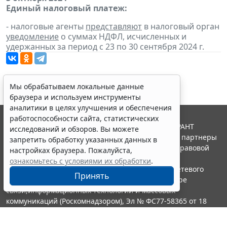
Единый налоговый платеж:
- налоговые агенты
представляют
в налоговый орган
уведомление
о суммах НДФЛ, исчисленных и
удержанных за период с 23 по 30 сентября 2024 г.
Мы обрабатываем локальные данные
браузера и используем инструменты
аналитики в целях улучшения и обеспечения
работоспособности сайта, статистических
© ООО "НПП "ГАРАНТ-СЕРВИС", 2026. Система ГАРАНТ
исследований и обзоров. Вы можете
выпускается с 1990 года. Компания "Гарант" и ее партнеры
запретить обработку указанных данных в
являются участниками Российской ассоциации правовой
настройках браузера. Пожалуйста,
информации ГАРАНТ.
ознакомьтесь с условиями их обработки
.
Портал ГАРАНТ.РУ зарегистрирован в качестве сетевого
Принять
издания Федеральной службой по надзору в сфере
связи,информационных технологий и массовых
коммуникаций (Роскомнадзором), Эл № ФС77-58365 от 18
июня 2014 года.