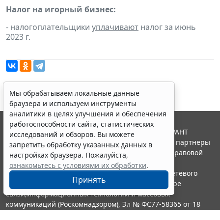
Налог на игорный бизнес:
- налогоплательщики
уплачивают
налог за июнь
2023 г.
Мы обрабатываем локальные данные
браузера и используем инструменты
аналитики в целях улучшения и обеспечения
работоспособности сайта, статистических
© ООО "НПП "ГАРАНТ-СЕРВИС", 2026. Система ГАРАНТ
исследований и обзоров. Вы можете
выпускается с 1990 года. Компания "Гарант" и ее партнеры
запретить обработку указанных данных в
являются участниками Российской ассоциации правовой
настройках браузера. Пожалуйста,
информации ГАРАНТ.
ознакомьтесь с условиями их обработки
.
Портал ГАРАНТ.РУ зарегистрирован в качестве сетевого
Принять
издания Федеральной службой по надзору в сфере
связи,информационных технологий и массовых
коммуникаций (Роскомнадзором), Эл № ФС77-58365 от 18
июня 2014 года.