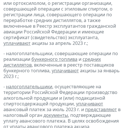
или ортоксилолом, о регистрации организации,
совершающей операции с этиловым спиртом, о
регистрации лица, совершающего операции по
переработке средних дистиллятов, а также
включенные в Реестр эксплуатантов гражданской
авиации Российской Федерации и имеющие
сертификат (свидетельство) эксплуатанта,
уплачивают
акцизы за апрель 2023 г.;
- налогоплательщики, совершающие операции по
реализации
бункерного топлива
и
средних
дистиллятов
, включенные в реестр поставщиков
бункерного топлива,
уплачивают
акцизы за январь
2023 г.;
-
налогоплательщики
, осуществляющие на
территории Российской Федерации производство
алкогольной продукции и (или) подакцизной
спиртосодержащей продукции,
уплачивают
авансовый платеж за июль 2023 г. и
представляют
в
налоговый орган
документы
, подтверждающие
уплату авансового платежа. В целях освобождения
от уплаты авансового платежа акциза