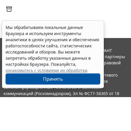
Мы обрабатываем локальные данные
браузера и используем инструменты
аналитики в целях улучшения и обеспечения
работоспособности сайта, статистических
© ООО "НПП "ГАРАНТ-СЕРВИС", 2026. Система ГАРАНТ
исследований и обзоров. Вы можете
выпускается с 1990 года. Компания "Гарант" и ее партнеры
запретить обработку указанных данных в
являются участниками Российской ассоциации правовой
настройках браузера. Пожалуйста,
информации ГАРАНТ.
ознакомьтесь с условиями их обработки
.
Портал ГАРАНТ.РУ зарегистрирован в качестве сетевого
Принять
издания Федеральной службой по надзору в сфере
связи,информационных технологий и массовых
коммуникаций (Роскомнадзором), Эл № ФС77-58365 от 18
июня 2014 года.
16+
Контакты
8-800-200-88-88