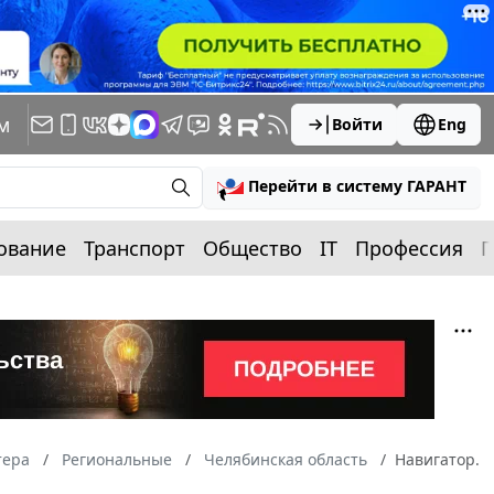
м
Войти
Eng
Перейти в систему ГАРАНТ
ование
Транспорт
Общество
IT
Профессия
П
тера
Региональные
Челябинская область
Навигатор.