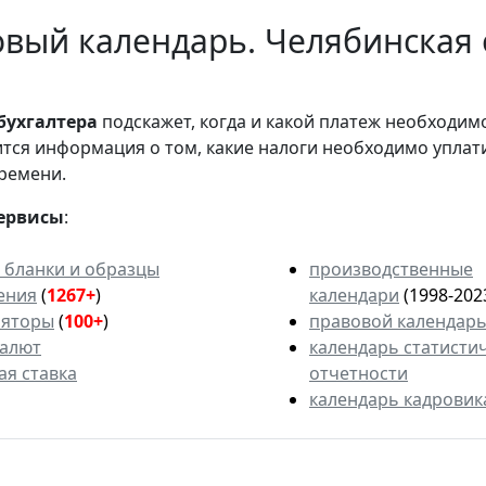
вый календарь. Челябинская 
бухгалтера
подскажет, когда и какой платеж необходи
вится информация о том, какие налоги необходимо уплат
ремени.
ервисы
:
 бланки и образцы
производственные
ения
(
1267+
)
календари
(1998-202
ляторы
(
100+
)
правовой календар
валют
календарь статисти
ая ставка
отчетности
календарь кадровик