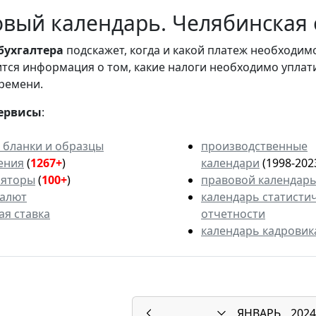
вый календарь. Челябинская о
бухгалтера
подскажет, когда и какой платеж необходи
вится информация о том, какие налоги необходимо уплат
ремени.
ервисы
:
 бланки и образцы
производственные
ения
(
1267+
)
календари
(1998-202
ляторы
(
100+
)
правовой календар
валют
календарь статисти
ая ставка
отчетности
календарь кадровик
ЯНВАРЬ
2024