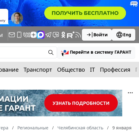
м
Войти
Eng
Перейти в систему ГАРАНТ
ование
Транспорт
Общество
IT
Профессия
П
тера
Региональные
Челябинская область
9 января