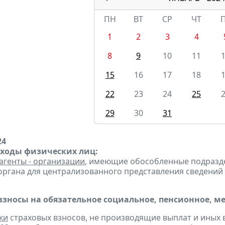
ПН
ВТ
СР
ЧТ
1
2
3
4
8
9
10
11
15
16
17
18
22
23
24
25
29
30
31
24
оходы физических лиц:
агенты - организации
, имеющие обособленные подразд
органа для централизованного представления сведений
взносы на обязательное социальное, пенсионное, м
ки
страховых взносов, не производящие выплат и иных