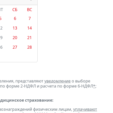
ПТ
СБ
ВС
5
6
7
12
13
14
19
20
21
26
27
28
еления, представляют
уведомление
о выборе
 по форме 2-НДФЛ и расчета по форме 6-НДФЛ
*
;
едицинское страхование:
 вознаграждений физическим лицам,
уплачивают