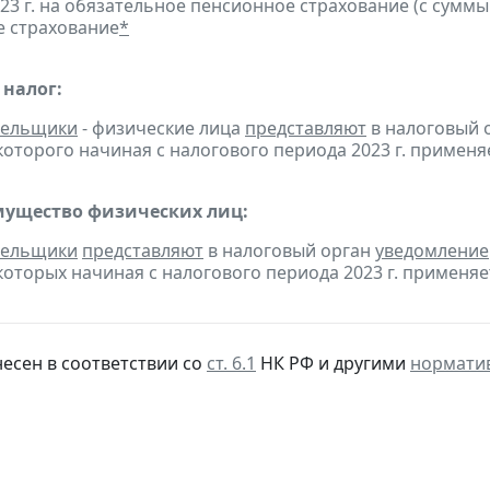
023 г. на обязательное пенсионное страхование (с суммы
 страхование
*
налог:
тельщики
- физические лица
представляют
в налоговый 
оторого начиная с налогового периода 2023 г. применя
мущество физических лиц:
тельщики
представляют
в налоговый орган
уведомление
оторых начиная с налогового периода 2023 г. применяе
несен в соответствии со
ст. 6.1
НК РФ и другими
нормати