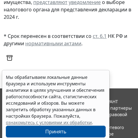
имущества,
представляют
уведомление
о выборе
налогового органа для представления декларации в
2024 г.
* Срок перенесен в соответствии со
ст. 6.1
НК РФ и
другими
нормативными актами
.
Мы обрабатываем локальные данные
браузера и используем инструменты
аналитики в целях улучшения и обеспечения
работоспособности сайта, статистических
© ООО "НПП "ГАРАНТ-СЕРВИС", 2026. Система ГАРАНТ
исследований и обзоров. Вы можете
выпускается с 1990 года. Компания "Гарант" и ее партнеры
запретить обработку указанных данных в
являются участниками Российской ассоциации правовой
настройках браузера. Пожалуйста,
информации ГАРАНТ.
ознакомьтесь с условиями их обработки
.
Портал ГАРАНТ.РУ зарегистрирован в качестве сетевого
Принять
издания Федеральной службой по надзору в сфере