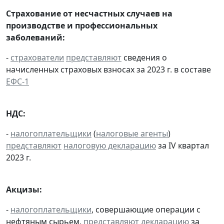
Страхование от несчастных случаев на
производстве и профессиональных
заболеваний:
-
страхователи
представляют
сведения о
начисленных страховых взносах за 2023 г. в составе
ЕФС-1
НДС:
-
налогоплательщики
(
налоговые агенты
)
представляют
налоговую декларацию
за IV квартал
2023 г.
Акцизы:
-
налогоплательщики
, совершающие операции с
нефтяным сырьем,
представляют
декларацию
за