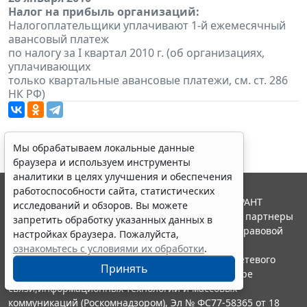
Налог на прибыль организаций:
Налогоплательщики уплачивают 1-й ежемесячный
авансовый платеж
по налогу за I квартал 2010 г. (об организациях,
уплачивающих
только квартальные авансовые платежи, см. ст. 286
НК РФ)
Мы обрабатываем локальные данные
браузера и используем инструменты
аналитики в целях улучшения и обеспечения
работоспособности сайта, статистических
© ООО "НПП "ГАРАНТ-СЕРВИС", 2026. Система ГАРАНТ
исследований и обзоров. Вы можете
выпускается с 1990 года. Компания "Гарант" и ее партнеры
запретить обработку указанных данных в
являются участниками Российской ассоциации правовой
настройках браузера. Пожалуйста,
информации ГАРАНТ.
ознакомьтесь с условиями их обработки
.
Портал ГАРАНТ.РУ зарегистрирован в качестве сетевого
Принять
издания Федеральной службой по надзору в сфере
связи,информационных технологий и массовых
коммуникаций (Роскомнадзором), Эл № ФС77-58365 от 18