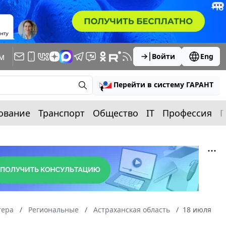
м
Войти
Eng
Перейти в систему ГАРАНТ
ование
Транспорт
Общество
IT
Профессия
П
тера
Региональные
Астраханская область
18 июля