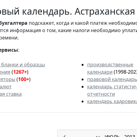
вый календарь. Астраханская 
бухгалтера
подскажет, когда и какой платеж необходи
вится информация о том, какие налоги необходимо уплат
ремени.
ервисы
:
 бланки и образцы
производственные
ения
(
1267+
)
календари
(1998-202
ляторы
(
100+
)
правовой календар
валют
календарь статисти
ая ставка
отчетности
календарь кадровик
ИЮЛЬ
2013