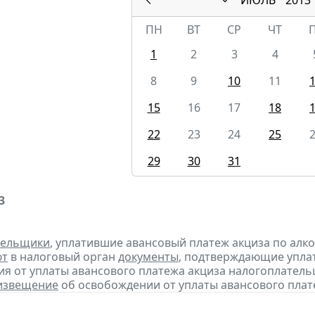
ПН
ВТ
СР
ЧТ
1
2
3
4
8
9
10
11
15
16
17
18
22
23
24
25
29
30
31
3
тельщики
, уплатившие авансовый платеж акциза по алк
ют
в налоговый орган
документы
, подтверждающие уплату
я от уплаты авансового платежа акциза налогоплател
извещение
об освобождении от уплаты авансового плат