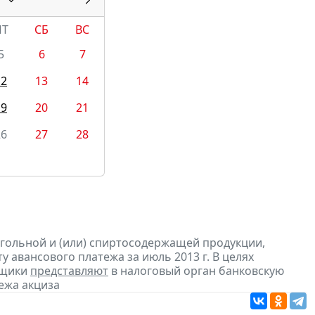
ПТ
СБ
ВС
5
6
7
12
13
14
19
20
21
26
27
28
огольной и (или) спиртосодержащей продукции,
 авансового платежа за июль 2013 г. В целях
ьщики
представляют
в налоговый орган банковскую
ежа акциза