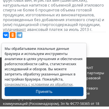
фруктовых вин, игристых вин (шампанских),
натуральных напитков с объемной долей этилового
спирта не более 6 процентов объема готовой
продукции, изготовленных из виноматериалов,
произведенных без добавления этилового спирта) и
(или) подакцизной спиртосодержащей продукции,
уплачивают
авансовый платеж за июль 2013 г.
Мы обрабатываем локальные данные
браузера и используем инструменты
аналитики в целях улучшения и обеспечения
работоспособности сайта, статистических
© ООО "НПП "ГАРАНТ-СЕРВИС", 2026. Система ГАРАНТ
исследований и обзоров. Вы можете
выпускается с 1990 года. Компания "Гарант" и ее партнеры
запретить обработку указанных данных в
являются участниками Российской ассоциации правовой
настройках браузера. Пожалуйста,
информации ГАРАНТ.
ознакомьтесь с условиями их обработки
.
Портал ГАРАНТ.РУ зарегистрирован в качестве сетевого
Принять
издания Федеральной службой по надзору в сфере
связи,информационных технологий и массовых
коммуникаций (Роскомнадзором), Эл № ФС77-58365 от 18
июня 2014 года.