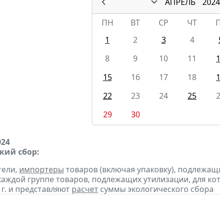
АПРЕЛЬ
2024
ПН
ВТ
СР
ЧТ
1
2
3
4
8
9
10
11
15
16
17
18
22
23
24
25
29
30
024
кий сбор:
тели,
импортеры
товаров (включая упаковку), подлежащ
 каждой группе товаров, подлежащих утилизации, для к
 г. и представляют
расчет
суммы экологического сбора