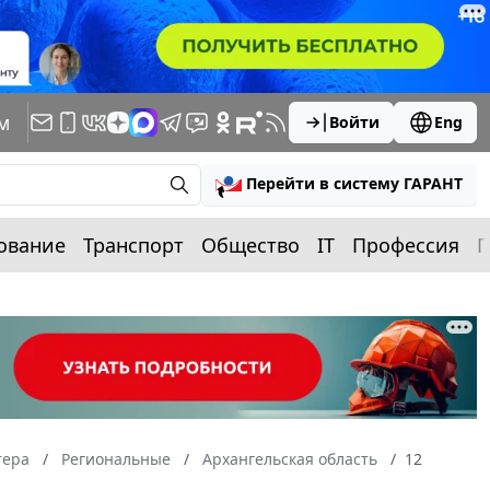
м
Войти
Eng
Перейти в систему ГАРАНТ
ование
Транспорт
Общество
IT
Профессия
П
тера
Региональные
Архангельская область
12