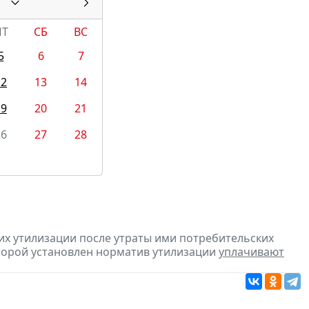
ПТ
СБ
ВС
5
6
7
12
13
14
19
20
21
26
27
28
их утилизации после утраты ими потребительских
оторой установлен норматив утилизации
уплачивают