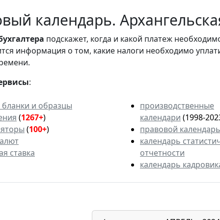
вый календарь. Архангельская
бухгалтера
подскажет, когда и какой платеж необходи
вится информация о том, какие налоги необходимо уплат
ремени.
ервисы
:
 бланки и образцы
производственные
ения
(
1267+
)
календари
(1998-202
ляторы
(
100+
)
правовой календар
валют
календарь статисти
ая ставка
отчетности
календарь кадровик