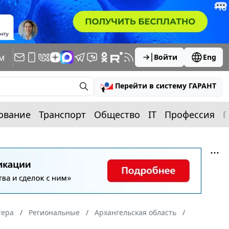
м
Войти
Eng
Перейти в систему ГАРАНТ
ование
Транспорт
Общество
IT
Профессия
П
тера
Региональные
Архангельская область