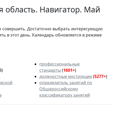
я область. Навигатор. Май
мо совершить. Достаточно выбрать интересующую
ить в этот день. Календарь обновляется в режиме
профессиональные
3)
стандарты
(
1601+
)
ь
должностные инструкции
(
5277+
)
ческой
определитель занятий по
Общероссийскому
а
классификатору занятий