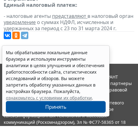
Единый налоговый платеж:
- налоговые агенты
представляют
в налоговый орган
уведомление
о суммах НДФЛ, исчисленных и
удержанных за период с 23 по 31 марта 2024 г.
Мы обрабатываем локальные данные
браузера и используем инструменты
аналитики в целях улучшения и обеспечения
работоспособности сайта, статистических
© ООО "НПП "ГАРАНТ-СЕРВИС", 2026. Система ГАРАНТ
исследований и обзоров. Вы можете
выпускается с 1990 года. Компания "Гарант" и ее партнеры
запретить обработку указанных данных в
являются участниками Российской ассоциации правовой
настройках браузера. Пожалуйста,
информации ГАРАНТ.
ознакомьтесь с условиями их обработки
.
Портал ГАРАНТ.РУ зарегистрирован в качестве сетевого
Принять
издания Федеральной службой по надзору в сфере
связи,информационных технологий и массовых
коммуникаций (Роскомнадзором), Эл № ФС77-58365 от 18
июня 2014 года.