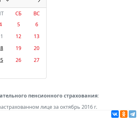
6
ПТ
СБ
ВС
4
5
6
11
12
13
18
19
20
25
26
27
ательного пенсионного страхования
:
астрахованном лице за октябрь 2016 г.