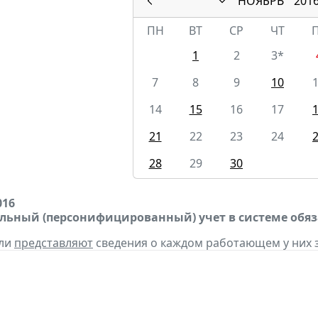
НОЯБРЬ
201
ПН
ВТ
СР
ЧТ
1
2
3*
7
8
9
10
14
15
16
17
21
22
23
24
28
29
30
016
ьный (персонифицированный) учет в системе обяз
ели
представляют
сведения о каждом работающем у них з