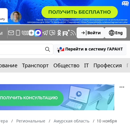
м
Войти
Eng
Перейти в систему ГАРАНТ
ование
Транспорт
Общество
IT
Профессия
П
тера
Региональные
Амурская область
10 ноября