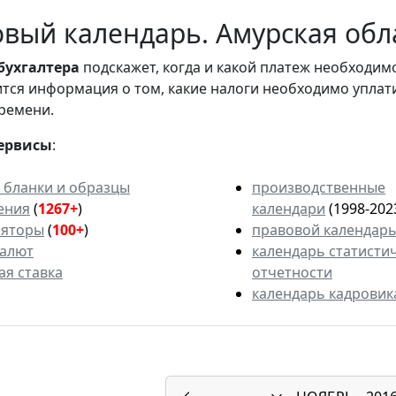
вый календарь. Амурская обла
бухгалтера
подскажет, когда и какой платеж необходи
вится информация о том, какие налоги необходимо уплат
ремени.
ервисы
:
 бланки и образцы
производственные
ения
(
1267+
)
календари
(1998-202
ляторы
(
100+
)
правовой календар
валют
календарь статисти
ая ставка
отчетности
календарь кадровик