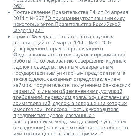
Российской Федерации от 26 марта 2013 г. №
260"
Постановление Правительства РФ от 24 апреля
2014 г. № 367
"О признании утратившими силу
некоторых актов Правительства Российской
Федерации"
Приказ Федерального агентства научных
организаций от 7 марта 2014 г. № 4н
"Об
утверждении Порядка организации в
Федеральном агентстве научных организаций
работы по согласованию совершения крупных
сделок подведомственным федеральным
государственным унитарным предприятиям, а
также сделок, связанных с предоставлением
займов, поручительств, получением банковских
гарантий, с иными обременениями, уступкой
требований, переводом долга, осуществлением
заимствований; сделок, в совершении которых
имеется заинтересованность руководителя
предприятия; сделок, связанных с
распоряжением вкладами (долями) в уставном
(складочном) капитале хозяйственных обществ
или товариществ, а также акциями..."