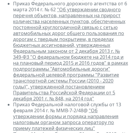
Приказ Федерального дорожного агентства от 6
марта 2014 г. № 62
"Об утверждении сводного
перечня объектов, направленных на прирост
количества населенных пунктов, обеспеченных
постоянной круглогодичной связью с сетью
автомобильных дорог общего пользования по
дорогам с твердым покрытием, в пределах
бюджетных ассигнований, утвержденных
Федеральным законом от 2 декабря 2013 г. №
349-ФЗ "О федеральном бюджете на 2014 год и
на плановый период 2015 и 2016 годов" в рамках
подпрограммы "Автомобильные дороги"
федеральной целевой программы "Развитие
транспортной системы России (2010 - 2020
годы)", утвержденной постановлением
Правительства Российской Федерации от 5
декабря 2001 г. № 848, на 2014 год"
Приказ Федеральной налоговой службы от 13
февраля 2014 г. № ММВ-7-2/48@
"Об
утверждении формы и порядка направления
налоговым органом запроса оператору по
приему платежей физических лиц"