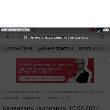
РЕКЛАМА • GARANT.RU
53
Автоматическое закрытие баннера через
Бюджетный учет
Судебная практика
Налоги и бухуче
Новости и аналитика
Профессиональные календари
Календарь кадровика
10 июня 2024
Календарь кадровика. 10.06.2024