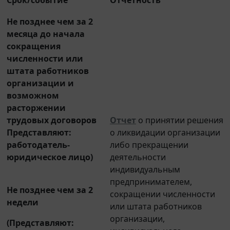
Не позднее чем за 2
месяца до начала
сокращения
численности или
штата работников
организации и
возможном
расторжении
трудовых договоров
Отчет
о принятии решения
Представляют
:
о ликвидации организации
работодатель-
либо прекращении
юридическое лицо)
деятельности
индивидуальным
предпринимателем,
Не позднее чем за 2
сокращении численности
недели
или штата работников
организации,
(Представляют
:
индивидуального
работодатель-ИП)