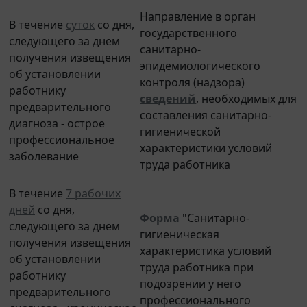
Направление в орган
В течение
суток
со дня,
государственного
следующего за днем
санитарно-
получения извещения
эпидемиологического
об установлении
контроля (надзора)
работнику
сведений
, необходимых для
предварительного
составления санитарно-
диагноза - острое
гигиенической
профессиональное
характеристики условий
заболевание
труда работника
В течение
7 рабочих
дней
со дня,
Форма
"Санитарно-
следующего за днем
гигиеническая
получения извещения
характеристика условий
об установлении
труда работника при
работнику
подозрении у него
предварительного
профессионального
диагноза - хроническое