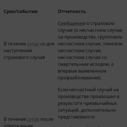
Срок/событие
Отчетность
Сообщение
о страховом
случае (о несчастном случае
на производстве, групповом
В течение
суток
со дня
несчастном случае, тяжелом
наступления
несчастном случае,
страхового случая
несчастном случае со
смертельным исходом, о
впервые выявленном
профзаболевании)
Если несчастный случай на
производстве произошел в
результате чрезвычайных
ситуаций, дополнительно
представляются:
В течение
суток
после
утверждения
- акт
формы
Н-1ЧС
;