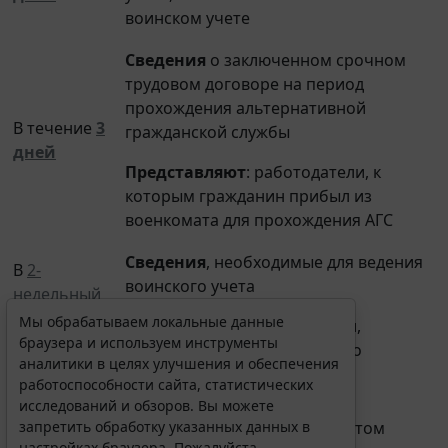
воинском учете
Сведения
о заключенном срочном
трудовом договоре на период
прохождения альтернативной
В течение
3
гражданской службы
дней
Представляют
: работодатели, к
которым гражданин прибыл из
военкомата для прохождения АГС
Мы обрабатываем локальные данные
браузера и используем инструменты
Сведения
, необходимые для ведения
аналитики в целях улучшения и обеспечения
В
2-
работоспособности сайта, статистических
воинского учета
недельный
исследований и обзоров. Вы можете
срок
со дня
Представляют
: организации,
запретить обработку указанных данных в
получения
настройках браузера. Пожалуйста,
получившие запрос военного
запроса
ознакомьтесь с условиями их обработки
.
комиссариата
Принять
Не реже
1
Сверка
сведений с военкоматом
раза
в год