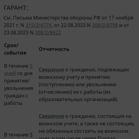
ГАРАНТ:
См. Письма Министерства обороны РФ от 17 ноября
2021 г. N
315/2/4774
, от 22.08.2023 N
308/2/8798
и от
23.08.2023 N
308/2/8922
Срок/
Отчетность
событие
В течение
5
Сведения
о гражданах, подлежащих
дней
со дня
воинскому учету и принятию
принятия/
(поступлению) или увольнению
увольнения
(отчислению) их с работы (из
граждан с
образовательных организаций)
работы
Сведения
о гражданах, состоящих на
воинском учете, а также не состоящих,
но обязанных состоять на воинском
В течение
5
учет, в том числе через Портал
дней
со дня