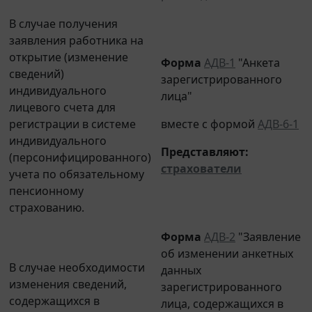
В случае получения
заявления работника на
открытие (изменение
Форма
АДВ-1
"Анкета
сведений)
зарегистрированного
индивидуального
лица"
лицевого счета для
регистрации в системе
вместе с формой
АДВ-6-1
индивидуального
Представляют
:
(персонифицированного)
страхователи
учета по обязательному
пенсионному
страхованию.
Форма
АДВ-2
"Заявление
об изменении анкетных
В случае необходимости
данных
изменения сведений,
зарегистрированного
содержащихся в
лица, содержащихся в
индивидуальном лицевом