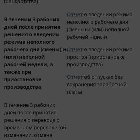
Отчет
о введении режима
В течении 3 рабочих
неполного рабочего дня
дней после принятия
(смены) и (или) неполной
решения о введении
рабочей недели
режима неполного
рабочего дня (смены) и
Отчет
о введении режима
(или) неполной
простоя (приостановке
рабочей недели, а
производства)
также при
Отчет
об отпусках без
приостановке
сохранения заработной
производства
платы
В течение 3 рабочих
дней после принятия
решения о переводе о
временном переводе (об
изменении, отмене
решения о временном