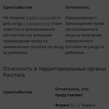
Срок/событие
Отчетность
Не позднее
3 рабочих дней
со
Уведомление
о
дня, когда
страхователю
стало
прекращении права
известно о возникновении
застрахованного
обстоятельств, влекущих
лица на получение
прекращение права на
ежемесячного
ежемесячное пособие по уходу
пособия по уходу за
за ребенком
ребенком
Отчетность в территориальные органы
Росстата
Отчетность, кто
Срок/событие
представляет
Форма
N 1-З
"Анкета
выборочного