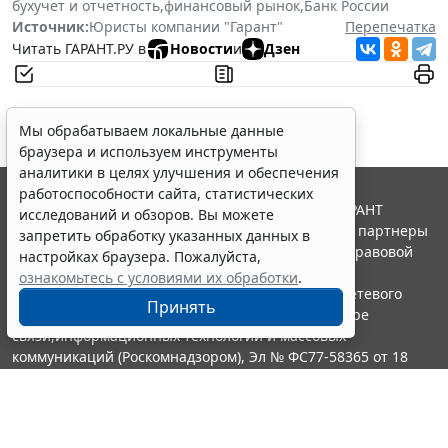
бухучет и отчетность
,
финансовый рынок
,
Банк России
Источник:
Юристы компании "Гарант"
Перепечатка
Читать ГАРАНТ.РУ в
Новости
и
Дзен
Мы обрабатываем локальные данные
браузера и используем инструменты
аналитики в целях улучшения и обеспечения
работоспособности сайта, статистических
© ООО "НПП "ГАРАНТ-СЕРВИС", 2026. Система ГАРАНТ
исследований и обзоров. Вы можете
выпускается с 1990 года. Компания "Гарант" и ее партнеры
запретить обработку указанных данных в
являются участниками Российской ассоциации правовой
настройках браузера. Пожалуйста,
информации ГАРАНТ.
ознакомьтесь с условиями их обработки
.
Портал ГАРАНТ.РУ зарегистрирован в качестве сетевого
Принять
издания Федеральной службой по надзору в сфере
связи,информационных технологий и массовых
коммуникаций (Роскомнадзором), Эл № ФС77-58365 от 18
июня 2014 года.
16+
Контакты
8-800-200-88-88