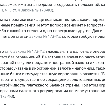
даваемые ими акты не должны содержать положений, к
. 1
,
ч. 5 ст. 4 Закона № 173-ФЗ
).
тим на практике все чаще возникает вопрос, какие норм
нные предписания. И этот вопрос возникает неспроста 
 либо в какой-то степени одно перекрывает другое. Для
 четыре статьи
Закона № 173-ФЗ
, которые требуют ново
это
ст. 6 Закона № 173-ФЗ
, гласящая, что валютные опер
тся без ограничений. В настоящее время по рассматр
ераций по купле-продаже иностранной валюты и чеков 
оторых указана в иностранной валюте – напомним, таки
ные банки и государственную корпорацию развития "В
отвратить существенное сокращение золотовалютных рез
устойчивость платежного баланса страны. При этом о
органами валютного регулирования по мере устранения 
 173-ФЗ
).