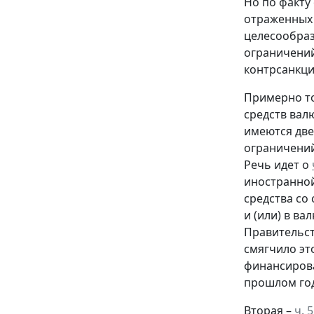
Но по факту
отраженных 
целесообраз
ограничений
контрсанкци
Примерно то
средств вал
имеются две
ограничений
Речь идет о
иностранной
средства со 
и (или) в ва
Правительст
смягчило эт
финансирова
прошлом год
Вторая –
ч. 