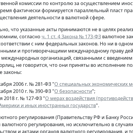
венной комиссии по контролю за осуществлением иностр
ремя фактически формируется параллельный пласт пр
ществления деятельности в валютной сфере.
но, что указанные акты принимаются не в целях реали
помним, согласно
ч. 1 ст. 4 Закона № 173-ФЗ
валютное зак
соответствии с ним федеральных законов. Но ни в одном
енными и противоречащими международному праву дей
и международных организаций, связанными с введение
юрлиц, не говорится, что они приняты во исполнение 
е законы:
кабря 2006 г. № 281-ФЗ "
О специальных экономических м
кабря 2010 г. № 390-ФЗ "
О безопасности
";
я 2018 г. № 127-ФЗ "
О мерах воздействия (противодейст
Америки и иных иностранных государств
".
ютного регулирования (Правительству РФ и Банку Росс
 валютного регулирования, но исключительно в случая
ьством и актами органов валютного регулирования, и т