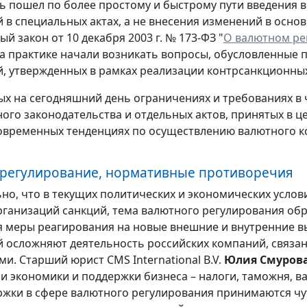
ь пошел по более простому и быстрому пути введения 
 в специальных актах, а не внесения изменений в осн
й закон от 10 декабря 2003 г. № 173-ФЗ "
О валютном ре
 на практике начали возникать вопросы, обусловленные
, утвержденных в рамках реализации контрсанкционных
ых на сегодняшний день ограничениях и требованиях в
ого законодательства и отдельных актов, принятых в ц
современных тенденциях по осуществлению валютного к
регулирование, нормативные противоречия
но, что в текущих политических и экономических усло
рганизаций санкций, тема валютного регулирования обр
меры реагирования на новые внешние и внутренние в
 осложняют деятельность российских компаний, связа
ми. Старший юрист CMS International B.V.
Юлия Смуров
и экономики и поддержки бизнеса – налоги, таможня, в
жки в сфере валютного регулирования принимаются чут