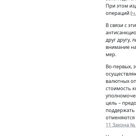
При этом из
операций (
ч
В связи с э
антисанкцио
друг другу,
внимание на
мер.
Во-первых, 
осуществляю
валютных оп
стоимость к
уполномочен
цель – пред
поддержать 
отменяются 
11 Закона №