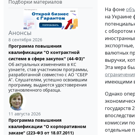
Подборки материалов
На фоне
объ
на Украине 
потенциальн
с оборотом 
Анонсы
иностранным
8 сентября 2026
экспортные,
Программа повышения
валютных пр
квалификации "О контрактной
системе в сфере закупок" (44-ФЗ)"
выручки, ко
Об актуальных изменениях в КС
Эта мера был
узнаете, став участником программы,
ограничени
разработанной совместно с АО ''СБЕР
А". Слушателям, успешно освоившим
имеющими ва
программу, выдаются удостоверения
установленного образца.
Однако опе
экономическ
государств 
11 августа 2026
впоследстви
Программа повышения
комиссии по
квалификации "О корпоративном
отдельные п
заказе" (223-ФЗ от 18.07.2011)