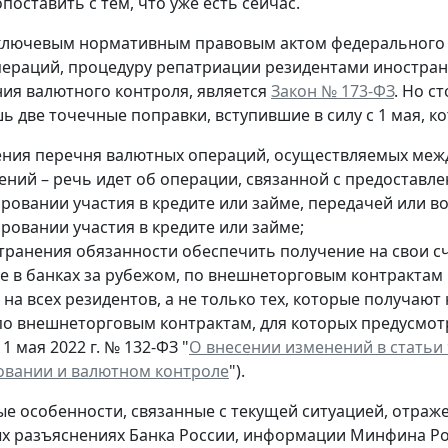
поставить с тем, что уже есть сейчас.
ключевым нормативным правовым актом федерального 
ераций, процедуру репатриации резидентами иностранн
ия валютного контроля, является
Закон № 173-ФЗ
. Но с
ь две точечные поправки, вступившие в силу с 1 мая, к
ния перечня валютных операций, осуществляемых меж
ений – речь идет об операции, связанной с предоставл
ровании участия в кредите или займе, передачей или в
ровании участия в кредите или займе;
транения обязанности обеспечить получение на свои сч
е в банках за рубежом, по внешнеторговым контрактам
 на всех резидентов, а не только тех, которые получают
по внешнеторговым контрактам, для которых предусмо
 1 мая 2022 г. № 132-ФЗ "
О внесении изменений в статьи
овании и валютном контроле
").
ые особенности, связанные с текущей ситуацией, отраже
 разъяснениях Банка России, информации Минфина Рос