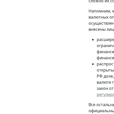
сложно их со
Напомним, 
валютных оп
осуществлен
внесены лиш
расшире
огранич
финанси
финанси
распрос
открыты
РФ доле,
валюте 
закон от
регулир
Все остальн
официальных