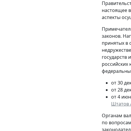
Правительст
настоящее в
аспекты осу
Примечатель
законов. На
принятых в 
недружеств
государств 
российских 
федеральны
от 30 де
от 28 де
от 4 июн
Штатов 
Органам вал
по вопросам
законодател