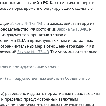
анных инвестиций в РФ. Как отметила эксперт, в
авовых норм, временно регулирующих отдельные
зации
Закона № 173-ФЗ
, а в рамках действия других
онодательство РФ состоит из
Закона № 173-ФЗ
и
 из документов, принятых в связи с
ствиями США и примкнувших к ним иностранных
м ограничительных мер в отношении граждан РФ и
положений
Закона № 173-ФЗ
. Там упоминаются только
ерах и принудительных мерах
";
вия) на недружественные действия Соединенных
ии) разрешено издавать нормативные правовые акты
х и пределах, предусмотренных валютным
олько по вопросам, отнесенным к их компетенции.