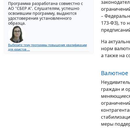
законодател
Программа разработана совместно с
АО ''СБЕР А". Слушателям, успешно
ограничений
освоившим программу, выдаются
– Федеральны
удостоверения установленного
173-ФЗ), то
образца.
предписаний
На актуальн
Выберите тему программы повышения квалификации
норм валютн
для юристов ...
а также на 
Валютное 
Неудивитель
граждан и о
меняющиеся 
ограничений
контрагента
стабилизаци
меры поддер