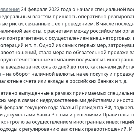
явления
24 февраля 2022 года о начале специальной в
федеральным властям пришлось оперативно реагирова
ые риски, связанные с ее проведением. В числе послед
наличной валюты, с расчетами между российскими орга
и контрагентами, с осуществлением внешнеторговых,
 операций и т. п. Одной из самых первых мер, затронув
авоотношений, стала мера по обязательной продаже 
торую отечественные компании получают из иностранн
а введена за несколько дней до того, как начали дейст
я
– на оборот наличной валюты, на ее покупку и продаж
лютные счета или вклады в российских банках и т. д.
ративно выпущенные в рамках принимаемых специальн
их мер в связи с недружественными действиями иност
28 февраля текущего года Указы Президента РФ, подкре
и документами Банка России и решениями Правительс
 контролю за осуществлением иностранных инвестиций
одходы к регулированию валютных правоотношений. И 