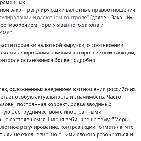
временных
овной закон, регулирующий валютные правоотношения
гулировании и валютном контроле
" (далее – Закон №
 противоречием норм указанного закона и
 мер.
 части продажи валютной выручки, о соотнесении
елях нивелирования влияния антироссийских санкций,
онтроля остановимся более подробно.
виях, осложненных введением в отношении российских
етает особую актуальность и значимость. Часто
ызовы, постоянная корректировка вводимых
нную с сотрудничеством с иностранными
а
на состоявшемся 1 июня вебинаре на тему: "Меры
алютное регулирование, контрсанкции" отметила, что
ь ли не ежедневно, но с ними сложно разобраться и