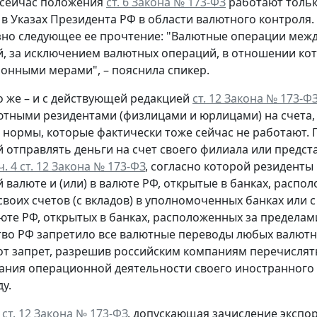
 сейчас положения
ст. 6 Закона № 173-ФЗ
работают тольк
в Указах Президента РФ в области валютного контроля. 
но следующее ее прочтение: "Валютные операции межд
, за исключением валютных операций, в отношении кот
онными мерами", – пояснила спикер.
 же – и с действующей редакцией
ст. 12 Закона № 173-Ф
ютными резидентами (физлицами и юрлицами) на счета,
 нормы, которые фактически тоже сейчас не работают. П
 отправлять деньги на счет своего филиала или предст
ч. 4 ст. 12 Закона № 173-ФЗ
, согласно которой резиденты 
 валюте и (или) в валюте РФ, открытые в банках, расп
своих счетов (с вкладов) в уполномоченных банках или с
люте РФ, открытых в банках, расположенных за пределам
во РФ запретило все валютные переводы любых валютны
от запрет, разрешив российским компаниям перечислять
ния операционной деятельности своего иностранного фи
у.
5 ст. 12 Закона № 173-ФЗ
, допускающая зачисление экспо