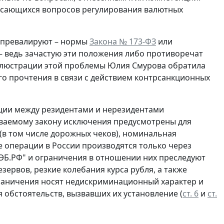
асающихся вопросов регулирования валютных
ы превалируют – нормы
Закона № 173-ФЗ
или
– ведь зачастую эти положения либо противоречат
 иллюстрации этой проблемы Юлия Смурова обратила
го прочтения в связи с действием контрсанкционных
ации между резидентами и нерезидентами
иваемому закону исключения предусмотрены для
(в том числе дорожных чеков), номинальная
е операции в России производятся только через
ЭБ.РФ" и ограничения в отношении них преследуют
ервов, резкие колебания курса рубля, а также
граничения носят недискриминационный характер и
обстоятельств, вызвавших их установление (
ст. 6
и
ст.