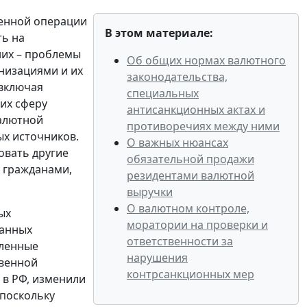
оенной операции
В этом материале:
ть на
них – проблемы
Об общих нормах валютного
низациями и их
законодательства,
 включая
специальных
ших сферу
антисанкционных актах и
валютной
противоречиях между ними
ых источников.
О важных нюансах
вовать другие
обязательной продажи
у гражданами,
резидентами валютной
выручки
О валютном контроле,
ых
моратории на проверки и
ранных
ответственности за
пленные
нарушения
твенной
контрсанкционных мер
 в РФ, изменили
поскольку