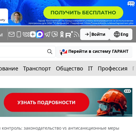
м
Войти
Eng
Перейти в систему ГАРАНТ
ование
Транспорт
Общество
IT
Профессия
П
 контроль: законодательство vs антисанкционные меры