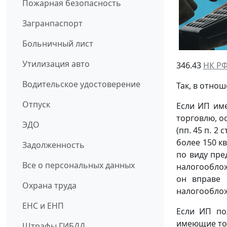
Пожарная безопасность
Загранпаспорт
Больничный лист
Утилизация авто
346.43
НК Р
Водительское удостоверение
Так, в отно
Отпуск
Если ИП име
торговлю, о
ЭДО
(пп. 45 п. 2 с
более 150 к
Задолженность
по виду пре
Все о персональных данных
налогооблож
он вправе 
Охрана труда
налогооблож
ЕНС и ЕНП
Если ИП по
имеющие торг
Штрафы ГИБДД