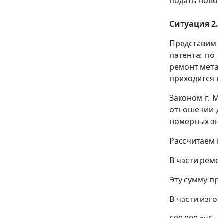
подать ново
Ситуация 2.
Представим 
патента: по
ремонт мета
приходится 
Законом г. 
отношении д
номерных зна
Рассчитаем 
В части ремо
Эту сумму п
В части изг