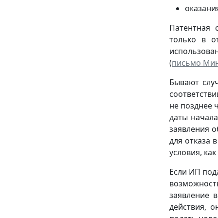
оказания
Патентная 
только в о
использова
(
письмо Ми
Бывают случ
соответствии
не позднее 
даты начала
заявления о
для отказа в
условия, ка
Если ИП под
возможность
заявление в
действия, 