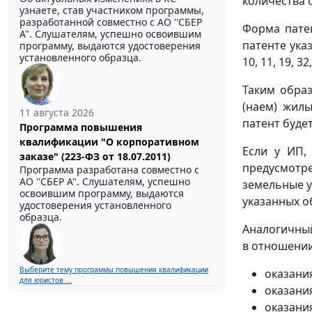
количества 
узнаете, став участником программы,
разработанной совместно с АО ''СБЕР
Форма пате
А". Слушателям, успешно освоившим
патенте ука
программу, выдаются удостоверения
установленного образца.
10, 11, 19, 32
Таким обра
(наем) жил
11 августа 2026
патент буде
Программа повышения
квалификации "О корпоративном
Если у ИП,
заказе" (223-ФЗ от 18.07.2011)
предусмотре
Программа разработана совместно с
АО ''СБЕР А". Слушателям, успешно
земельные у
освоившим программу, выдаются
указанных 
удостоверения установленного
образца.
Аналогичны
в отношении
Выберите тему программы повышения квалификации
оказания
для юристов ...
оказания
оказания