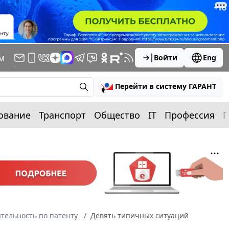
м
Войти
Eng
Перейти в систему ГАРАНТ
ование
Транспорт
Общество
IT
Профессия
П
тельность по патенту
Девять типичных ситуаций