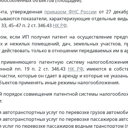
обособленных объектов (площадей).
нта, утвержденная
приказом ФНС России
от 27 декабр
зываются показатели, характеризующие отдельные виды
, 33, 45–47 п. 2 ст. 346.43
НК РФ
.
зом, если ИП получил патент на осуществление предп
ых и нежилых помещений, дач, земельных участков, п
т действовать только в отношении передаваемых им в ар
 применяющего патентную систему налогообложения
нной пп. 19 п. 2 ст. 346.43
НК РФ
, имеются в собс
частки, которые он сдает в аренду и которые не указан
объектов применять иные режимы налогообложения.
й порядок совмещения патентной системы налогообло
:
 автотранспортных услуг по перевозке грузов автомобил
 автотранспортных услуг по перевозке пассажиров авто
 услуг по перевозке пассажиров водным транспортом (пп.