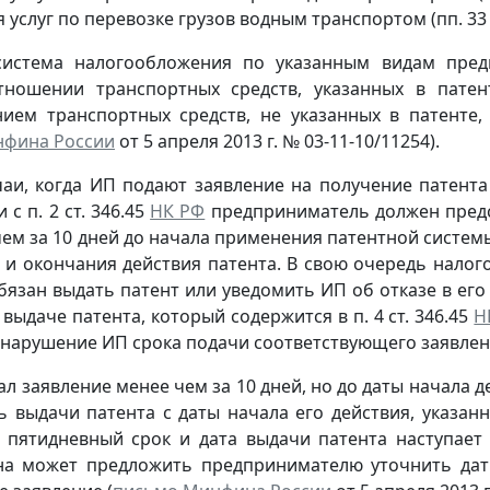
 услуг по перевозке грузов водным транспортом (пп. 33 п
система налогообложения по указанным видам пред
тношении транспортных средств, указанных в патен
нием транспортных средств, не указанных в патенте
нфина России
от 5 апреля 2013 г. № 03-11-10/11254).
аи, когда ИП подают заявление на получение патента
 с п. 2 ст. 346.45
НК РФ
предприниматель должен предс
чем за 10 дней до начала применения патентной системы
 и окончания действия патента. В свою очередь налог
бязан выдать патент или уведомить ИП об отказе в ег
 выдаче патента, который содержится в п. 4 ст. 346.45
Н
к нарушение ИП срока подачи соответствующего заявлен
ал заявление менее чем за 10 дней, но до даты начала 
 выдачи патента с даты начала его действия, указан
 пятидневный срок и дата выдачи патента наступает
она может предложить предпринимателю уточнить дат