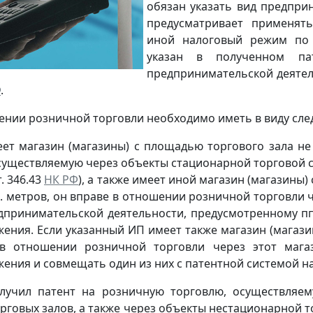
обязан указать вид предпри
предусматривает применят
иной налоговый режим по 
указан в полученном па
предпринимательской деятельно
Ф
.
шении розничной торговли необходимо иметь в виду сл
ет магазин (магазины) с площадью торгового зала не
существляемую через объекты стационарной торговой се
т. 346.43
НК РФ
), а также имеет иной магазин (магазины)
в. метров, он вправе в отношении розничной торговли ч
дпринимательской деятельности, предусмотренному пп. 
ения. Если указанный ИП имеет также магазин (магази
в отношении розничной торговли через этот маг
ения и совмещать один из них с патентной системой н
лучил патент на розничную торговлю, осуществляем
овых залов, а также через объекты нестационарной торг