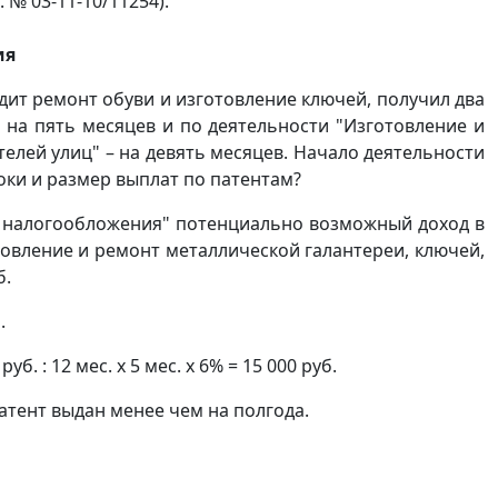
. № 03-11-10/11254).
ия
дит ремонт обуви и изготовление ключей, получил два
м на пять месяцев и по деятельности "Изготовление и
елей улиц" – на девять месяцев. Начало деятельности
роки и размер выплат по патентам?
ме налогообложения" потенциально возможный доход в
товление и ремонт металлической галантереи, ключей,
б.
.
. : 12 мес. х 5 мес. х 6% = 15 000 руб.
атент выдан менее чем на полгода.