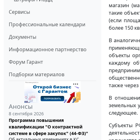
магазин (м
Сервисы
такие объек
(если площа
Профессиональные календари
более 150 к
Документы
В аналогич
применяющи
Информационное партнерство
объекты ор
Форум Гарант
каждому об
предприни
Подборки материалов
общественно
также через
В отношени
земельных у
Анонсы
следующее.
8 сентября 2026
Программа повышения
Субъекты РФ
квалификации "О контрактной
деятельнос
системе в сфере закупок" (44-ФЗ)"
Об актуальных изменениях в КС