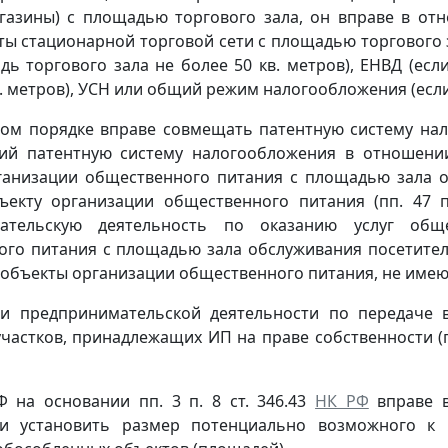
агазины) с площадью торгового зала, он вправе в от
ты стационарной торговой сети с площадью торгового
дь торгового зала не более 50 кв. метров), ЕНВД (есл
в. метров), УСН или общий режим налогообложения (если
ном порядке вправе совмещать патентную систему на
й патентную систему налогообложения в отношении
ганизации общественного питания с площадью зала об
ъекту организации общественного питания (пп. 47 п
мательскую деятельность по оказанию услуг общ
го питания с площадью зала обслуживания посетителей
 объекты организации общественного питания, не имею
и предпринимательской деятельности по передаче 
частков, принадлежащих ИП на праве собственности (пп.
 на основании пп. 3 п. 8 ст. 346.43
НК РФ
вправе в
ти установить размер потенциально возможного к