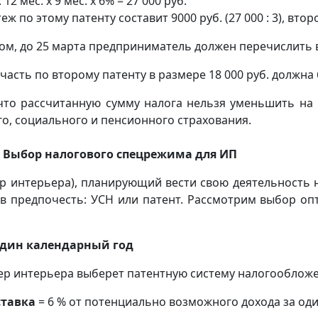
: 12 мес. х 9 мес. х 6% = 27 000 руб.
 по этому патенту составит 9000 руб. (27 000 : 3), второй 
ом, до 25 марта предприниматель должен перечислить в б
часть по второму патенту в размере 18 000 руб. должна 
что рассчитанную сумму налога нельзя уменьшить на 
о, социального и пенсионного страхования.
. Выбор налогового спецрежима для ИП
р интерьера), планирующий вести свою деятельность н
 предпочесть: УСН или патент. Рассмотрим выбор оп
один календарный год
ер интерьера выберет патентную систему налогообложе
ставка
= 6 % от потенциально возможного дохода за оди