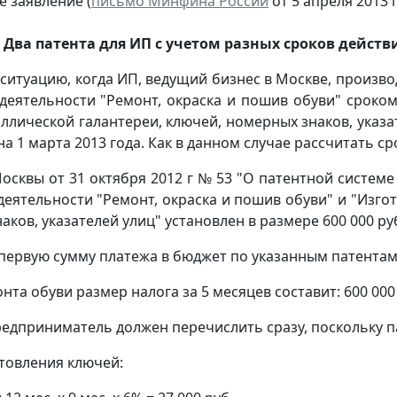
е заявление (
письмо Минфина России
от 5 апреля 2013 г
 Два патента для ИП с учетом разных сроков действ
ситуацию, когда ИП, ведущий бизнес в Москве, произво
 деятельности "Ремонт, окраска и пошив обуви" сроко
ллической галантереи, ключей, номерных знаков, указат
на 1 марта 2013 года. Как в данном случае рассчитать с
Москвы от 31 октября 2012 г № 53 "О патентной систе
еятельности "Ремонт, окраска и пошив обуви" и "Изго
ков, указателей улиц" установлен в размере 600 000 ру
первую сумму платежа в бюджет по указанным патентам
нта обуви размер налога за 5 месяцев составит: 600 000 руб
редприниматель должен перечислить сразу, поскольку п
отовления ключей: