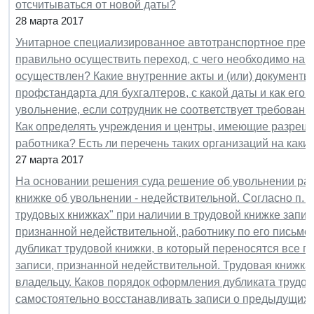
отсчитываться от новой даты?
28 марта 2017
Унитарное специализированное автотранспортное пред
правильно осуществить переход, с чего необходимо нача
осуществлен? Какие внутренние акты и (или) документ
профстандарта для бухгалтеров, с какой даты и как его
увольнение, если сотрудник не соответствует требован
Как определять учреждения и центры, имеющие разреш
работника? Есть ли перечень таких организаций на как
27 марта 2017
На основании решения суда решение об увольнении раб
книжке об увольнении - недействительной. Согласно п. 
трудовых книжках" при наличии в трудовой книжке запис
признанной недействительной, работнику по его письм
дубликат трудовой книжки, в который переносятся все п
записи, признанной недействительной. Трудовая книжк
владельцу. Каков порядок оформления дубликата трудов
самостоятельно восстанавливать записи о предыдущих 