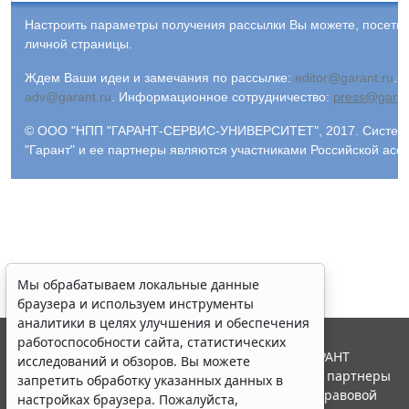
Настроить параметры получения рассылки Вы можете, посети
личной страницы.
Ждем Ваши идеи и замечания по рассылке:
editor@garant.ru
.
Р
adv@garant.ru
.
Информационное сотрудничество:
press@garan
© ООО "НПП "ГАРАНТ-СЕРВИС-УНИВЕРСИТЕТ", 2017. Система 
"Гарант" и ее партнеры являются участниками Российской ас
Мы обрабатываем локальные данные
браузера и используем инструменты
аналитики в целях улучшения и обеспечения
работоспособности сайта, статистических
© ООО "НПП "ГАРАНТ-СЕРВИС", 2026. Система ГАРАНТ
исследований и обзоров. Вы можете
выпускается с 1990 года. Компания "Гарант" и ее партнеры
запретить обработку указанных данных в
являются участниками Российской ассоциации правовой
настройках браузера. Пожалуйста,