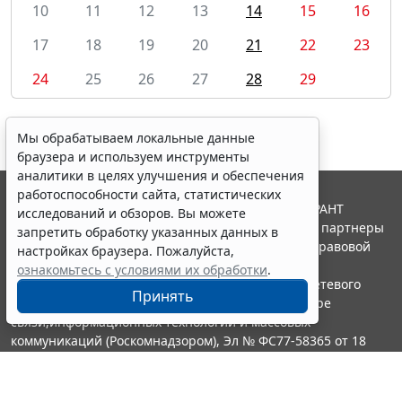
10
11
12
13
14
15
16
17
18
19
20
21
22
23
24
25
26
27
28
29
Мы обрабатываем локальные данные
браузера и используем инструменты
аналитики в целях улучшения и обеспечения
работоспособности сайта, статистических
© ООО "НПП "ГАРАНТ-СЕРВИС", 2026. Система ГАРАНТ
исследований и обзоров. Вы можете
выпускается с 1990 года. Компания "Гарант" и ее партнеры
запретить обработку указанных данных в
являются участниками Российской ассоциации правовой
настройках браузера. Пожалуйста,
информации ГАРАНТ.
ознакомьтесь с условиями их обработки
.
Портал ГАРАНТ.РУ зарегистрирован в качестве сетевого
Принять
издания Федеральной службой по надзору в сфере
связи,информационных технологий и массовых
коммуникаций (Роскомнадзором), Эл № ФС77-58365 от 18
июня 2014 года.
16+