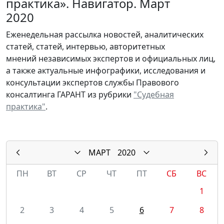
практика». Навигатор. Март
2020
Еженедельная рассылка новостей, аналитических
статей, статей, интервью, авторитетных
мнений независимых экспертов и официальных лиц,
а также актуальные инфографики, исследования и
консультации экспертов службы Правового
консалтинга ГАРАНТ из рубрики
"Судебная
практика"
.
МАРТ
2020
ПН
ВТ
СР
ЧТ
ПТ
СБ
ВС
1
2
3
4
5
6
7
8