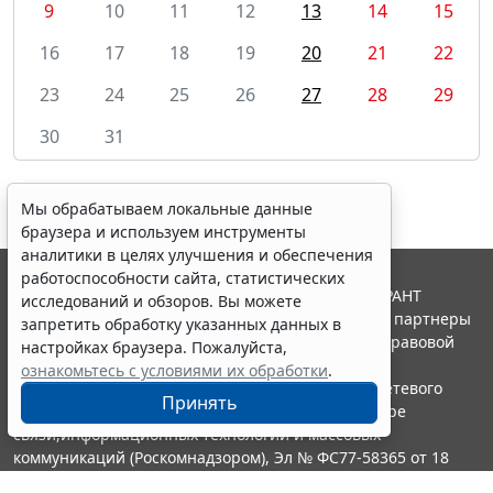
9
10
11
12
13
14
15
16
17
18
19
20
21
22
23
24
25
26
27
28
29
30
31
Мы обрабатываем локальные данные
браузера и используем инструменты
аналитики в целях улучшения и обеспечения
работоспособности сайта, статистических
© ООО "НПП "ГАРАНТ-СЕРВИС", 2026. Система ГАРАНТ
исследований и обзоров. Вы можете
выпускается с 1990 года. Компания "Гарант" и ее партнеры
запретить обработку указанных данных в
являются участниками Российской ассоциации правовой
настройках браузера. Пожалуйста,
информации ГАРАНТ.
ознакомьтесь с условиями их обработки
.
Портал ГАРАНТ.РУ зарегистрирован в качестве сетевого
Принять
издания Федеральной службой по надзору в сфере
связи,информационных технологий и массовых
коммуникаций (Роскомнадзором), Эл № ФС77-58365 от 18
июня 2014 года.