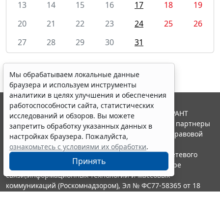
13
14
15
16
17
18
19
20
21
22
23
24
25
26
27
28
29
30
31
Мы обрабатываем локальные данные
браузера и используем инструменты
аналитики в целях улучшения и обеспечения
работоспособности сайта, статистических
© ООО "НПП "ГАРАНТ-СЕРВИС", 2026. Система ГАРАНТ
исследований и обзоров. Вы можете
выпускается с 1990 года. Компания "Гарант" и ее партнеры
запретить обработку указанных данных в
являются участниками Российской ассоциации правовой
настройках браузера. Пожалуйста,
информации ГАРАНТ.
ознакомьтесь с условиями их обработки
.
Портал ГАРАНТ.РУ зарегистрирован в качестве сетевого
Принять
издания Федеральной службой по надзору в сфере
связи,информационных технологий и массовых
коммуникаций (Роскомнадзором), Эл № ФС77-58365 от 18
июня 2014 года.
16+