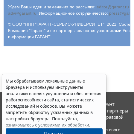
Ждем Ваши идеи и замечания по рассылке:
editor@garant.ru
.
Р
adv@garant.ru
.
Информационное сотрудничество:
press@garan
© ООО "НПП "ГАРАНТ-СЕРВИС-УНИВЕРСИТЕТ", 2021. Система 
Компания "Гарант" и ее партнеры являются участниками Росс
информации ГАРАНТ.
Мы обрабатываем локальные данные
браузера и используем инструменты
аналитики в целях улучшения и обеспечения
работоспособности сайта, статистических
© ООО "НПП "ГАРАНТ-СЕРВИС", 2026. Система ГАРАНТ
исследований и обзоров. Вы можете
выпускается с 1990 года. Компания "Гарант" и ее партнеры
запретить обработку указанных данных в
являются участниками Российской ассоциации правовой
настройках браузера. Пожалуйста,
информации ГАРАНТ.
ознакомьтесь с условиями их обработки
.
Портал ГАРАНТ.РУ зарегистрирован в качестве сетевого
Принять