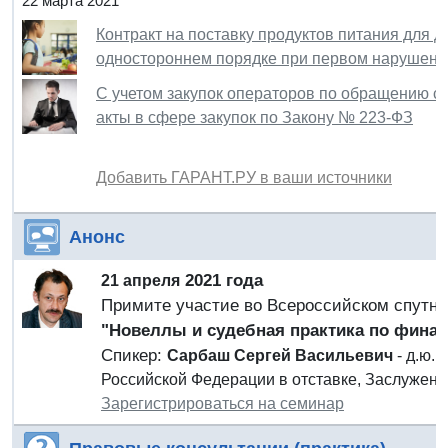
22 марта 2021
Контракт на поставку продуктов питания для д
одностороннем порядке при первом нарушени
С учетом закупок операторов по обращению 
акты в сфере закупок по Закону № 223-ФЗ
Добавить ГАРАНТ.РУ в ваши источники
Анонс
2021 года
21 апреля
Примите участие во Всероссийском спутн
"Новеллы и судебная практика по фина
Спикер:
Сарбаш Сергей Васильевич
- д.ю.
Российской Федерации в отставке, Заслужен
Зарегистрироваться на семинар