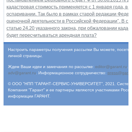
кадастровая стоимость применяется с 1 января года, в 
оспаривании. Так было в рамках старой редакции Федера
оценочной деятельности в Российской Федерации". В св
статью 24.20 указанного закона, при обжаловании кадас
будет пересчитываться арендная плата?
Настроить параметры получения рассылки Вы можете, посети
личной страницы.
Ждем Ваши идеи и замечания по рассылке:
editor@garant.ru
.
Р
adv@garant.ru
.
Информационное сотрудничество:
press@garan
© ООО "НПП "ГАРАНТ-СЕРВИС-УНИВЕРСИТЕТ", 2021. Система 
Компания "Гарант" и ее партнеры являются участниками Росс
информации ГАРАНТ.