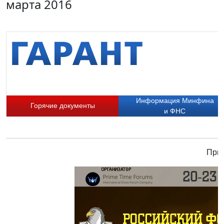
марта 2016
Информация Минфина
Горячие документы
и ФНС
Прис