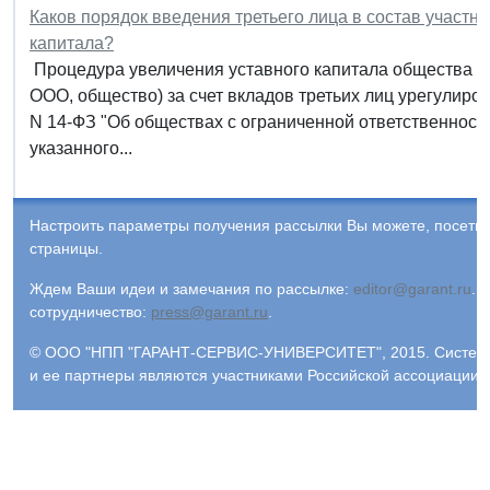
Каков порядок введения третьего лица в состав участн
капитала?
Процедура увеличения уставного капитала общества с 
ООО, общество) за счет вкладов третьих лиц урегулиров
N 14-ФЗ "Об обществах с ограниченной ответственностью"
указанного...
Настроить параметры получения рассылки Вы можете, посети
страницы.
Ждем Ваши идеи и замечания по рассылке:
editor@garant.ru
.
Р
сотрудничество:
press@garant.ru
.
© ООО "НПП "ГАРАНТ-СЕРВИС-УНИВЕРСИТЕТ", 2015. Система Г
и ее партнеры являются участниками Российской ассоциации