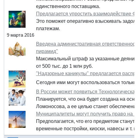
единственного поставщика.
Предлагается упростить взаимодействие Ф
Это поможет оперативно взыскивать задо
платежам.
9 марта 2016
Введена административная ответственност
пирамид"
Максимальный штраф за указанные деяния у
от 500 тыс. до 1 млн руб.
"Надзорные каникулы" предлагается распр
Сегодня ими могут воспользоваться только
В России может появиться Технологическая
Планируется, что она будет создана на осн
Ломоносова, а ее целью станет обеспечени
Муниципалитеты могут получить право на г
Предполагается, что его предметом станут
временные постройки, киоски, навесы и т. п.