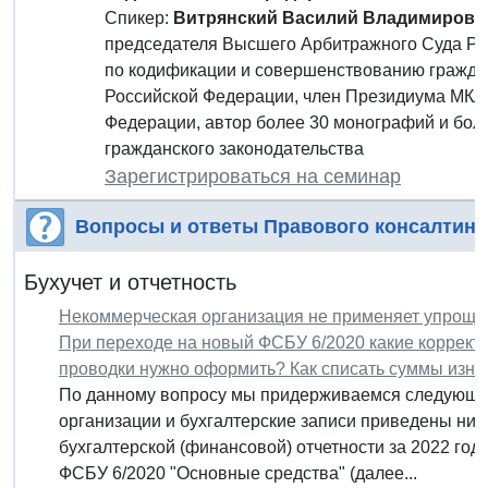
Спикер:
Витрянский Василий Владимиров
председателя Высшего Арбитражного Суда Рос
по кодификации и совершенствованию граждан
Российской Федерации, член Президиума МКА
Федерации, автор более 30 монографий и бол
гражданского законодательства
Зарегистрироваться на семинар
Вопросы и ответы Правового консалтинг
Бухучет и отчетность
Некоммерческая организация не применяет упрощен
При переходе на новый ФСБУ 6/2020 какие корректи
проводки нужно оформить? Как списать суммы износ
По данному вопросу мы придерживаемся следующей
организации и бухгалтерские записи приведены ниж
бухгалтерской (финансовой) отчетности за 2022 го
ФСБУ 6/2020 "Основные средства" (далее...