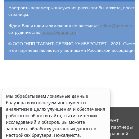
Настроить параметры получения рассылки Вы можете, посети
страницы.
Ждем Ваши идеи и замечания по рассылке:
editor@garant.ru
.
Р
сотрудничество:
press@garant.ru
.
© ООО "НПП "ГАРАНТ-СЕРВИС-УНИВЕРСИТЕТ", 2021. Система Г
и ее партнеры являются участниками Российской ассоциации
Мы обрабатываем локальные данные
браузера и используем инструменты
аналитики в целях улучшения и обеспечения
работоспособности сайта, статистических
© ООО "НПП "ГАРАНТ-СЕРВИС", 2026. Система ГАРАНТ
исследований и обзоров. Вы можете
выпускается с 1990 года. Компания "Гарант" и ее партнеры
запретить обработку указанных данных в
являются участниками Российской ассоциации правовой
настройках браузера. Пожалуйста,