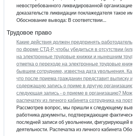
невостребованного ликвидированной организацией-
доказательств ликвидации поклажедателя такое им
Обоснование вывода: В соответствии...
Трудовое право
Какие действия должен предпринять работодатель п
по форме СТД-Р, чтобы убедиться в отсутствии (ил
на электронные трудовые книжки и нынешним трудо
отметка о переходе на электронные трудовые книжки
бывшем сотруднике, известна дата увольнения. Как
что после приема гражданин представит выписку из 
содержащую запись о приме в другую организацию в
следующая запись - о приеме в организацию? Можн
распечатку из личного кабинета сотрудника на порта
Рассмотрев вопрос, мы пришли к следующему вывод
работника документы, подтверждающие фактическое
последней записи об увольнении, фигурирующей в 
деятельности. Распечатка из личного кабинета Обосн