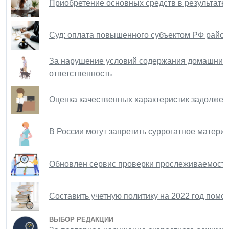
Приобретение основных средств в результате 
Суд: оплата повышенного субъектом РФ райо
За нарушение условий содержания домашних 
ответственность
Оценка качественных характеристик задолжен
В России могут запретить суррогатное матери
Обновлен сервис проверки прослеживаемости
Составить учетную политику на 2022 год помо
ВЫБОР РЕДАКЦИИ