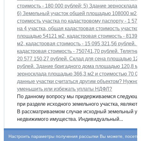
стоимость - 180 000 рублей; 5) Здание зерносклада 
6) Земельный участок общей площадью 108000 м2, с
стоимость участка по кадастровому паспорту - 1 57
на 4 участка, общая кадастровая стоимость участков
площадью 54121 м2, кадастровая стоимость - 81396
м2, кадастровая стоимость - 15 095 321,56 рублей.
кадастровая стоимость - 750741,70 рублей. Телятни
20 577 150,27 рублей. Склад для сена площадью 1269
рублей. Здание бригадного дома площадью 120,8 м2
зерносклада площадью 366,3 м2 и стоимостью 70 000
данные участки считаться другим объектом? Нужно 
уменьшить или избежать уплаты НДФЛ?
По данному вопросу мы придерживаемся следующей
при разделе исходного земельного участка, являю
В рассматриваемом случае исходный земельный уча
недвижимого имущества. Индивидуальный...
Настроить параметры получения рассылки Вы можете, посети