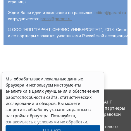
страницы.
Ждем Ваши идеи и замечания по рассылке:
editor@garant.ru
.
Р
сотрудничество:
press@garant.ru
.
© ООО "НПП "ГАРАНТ-СЕРВИС-УНИВЕРСИТЕТ", 2018. Система Г
и ее партнеры являются участниками Российской ассоциации
Мы обрабатываем локальные данные
браузера и используем инструменты
аналитики в целях улучшения и обеспечения
работоспособности сайта, статистических
© ООО "НПП "ГАРАНТ-СЕРВИС", 2026. Система ГАРАНТ
исследований и обзоров. Вы можете
выпускается с 1990 года. Компания "Гарант" и ее партнеры
запретить обработку указанных данных в
являются участниками Российской ассоциации правовой
настройках браузера. Пожалуйста,
информации ГАРАНТ.
ознакомьтесь с условиями их обработки
.
Портал ГАРАНТ.РУ зарегистрирован в качестве сетевого
Принять