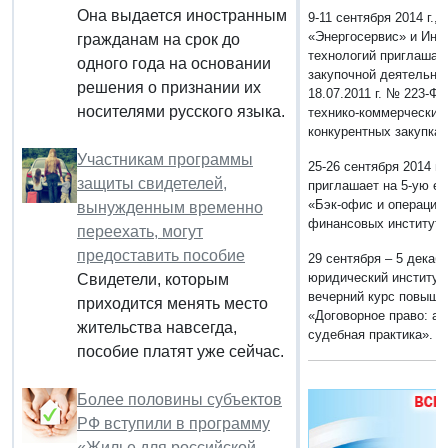
Она выдается иностранным
9-11 сентября 2014 г.,
«Энергосервис» и Инс
гражданам на срок до
технологий приглашаю
одного года на основании
закупочной деятельнос
решения о признании их
18.07.2011 г. № 223-Ф
носителями русского языка.
технико-коммерческих
конкурентных закупка
Участникам программы
25-26 сентября 2014 г.
защиты свидетелей,
приглашает на 5-ую е
«Бэк-офис и операцио
вынужденным временно
финансовых институт
переехать, могут
предоставить пособие
29 сентября – 5 декабр
юридический институт
Свидетели, которым
вечерний курс повыше
приходится менять место
«Договорное право: а
жительства навсегда,
судебная практика».
П
пособие платят уже сейчас.
Более половины субъектов
РФ вступили в программу
«Жилье для российской