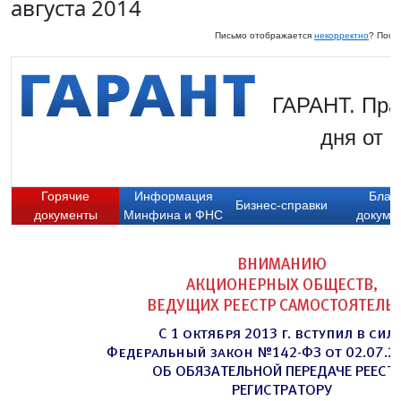
августа 2014
Письмо отображается
некорректно
? Посм
ГАРАНТ. Пра
дня от 
Горячие
Информация
Блан
Бизнес-справки
документы
Минфина и ФНС
докуме