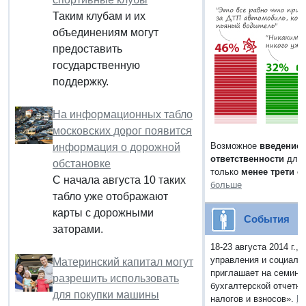
Таким клубам и их
объединениям могут
предоставить
государственную
поддержку.
На информационных табло
московских дорог появится
Возможное
введение 
информация о дорожной
ответственности
для 
обстановке
только
менее трети о
С начала августа 10 таких
больше
табло уже отображают
карты с дорожными
События
заторами.
18-23 августа 2014 г.,
управления и социаль
Материнский капитал могут
приглашает на семина
разрешить использовать
бухгалтерской отчетно
для покупки машины
налогов и взносов».
П