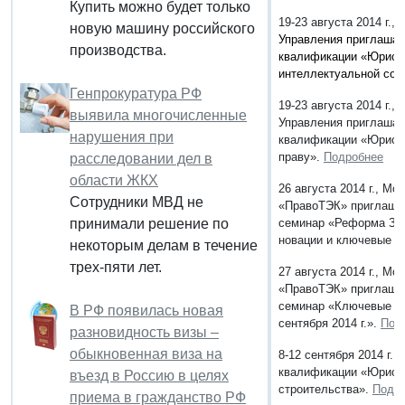
Купить можно будет только
19-23 августа 2014 г.,
новую машину российского
Управления приглашае
производства.
квалификации
«Юрист
интеллектуальной соб
Генпрокуратура РФ
19-23 августа 2014 г.,
выявила многочисленные
Управления приглашае
нарушения при
квалификации
«Юрист 
праву
».
Подробнее
расследовании дел в
области ЖКХ
26 августа 2014 г., М
Сотрудники МВД не
«ПравоТЭК» приглашае
принимали решение по
семинар «Реформа Зем
новации и ключевые и
некоторым делам в течение
трех-пяти лет.
27 августа 2014 г., М
«ПравоТЭК» приглашае
семинар «Ключевые из
В РФ появилась новая
сентября 2014 г.».
Под
разновидность визы –
обыкновенная виза на
8-12 сентября 2014 г.
квалификации «Юрист
въезд в Россию в целях
строительства».
Подр
приема в гражданство РФ