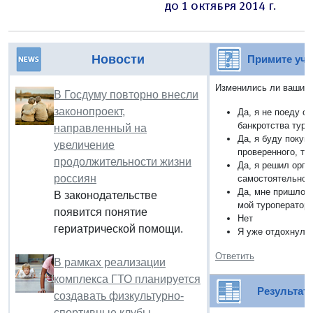
Новости
Примите уча
Изменились ли ваши
п
В Госдуму повторно внесли
законопроект,
Да, я не поеду о
банкротства туро
направленный на
Да, я буду покупа
увеличение
проверенного, ту
продолжительности жизни
Да, я решил орга
россиян
самостоятельно
Да, мне пришлось
В законодательстве
мой туроператор 
появится понятие
Нет
гериатрической помощи.
Я уже отдохнул
Ответить
В рамках реализации
комплекса ГТО планируется
Результат
создавать физкультурно-
спортивные клубы