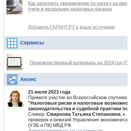
Как заполнить уведомление по налогу на имущ
учете в нескольких налоговых органах
Добавить ГАРАНТ.РУ в ваши источники
Сервисы
Производственный календарь на 2024 год (П
Анонс
21 июля 2023 года
Примите участие во Всероссийском спутнико
"Налоговые риски и налоговые возможности
законодательства и судебной практики по
Спикер:
Смирнова Татьяна Степановна
, к.
проверок и ревизий Управления экономическо
(УЭБ и ПК) МВД РФ.
Зарегистрироваться на семинар