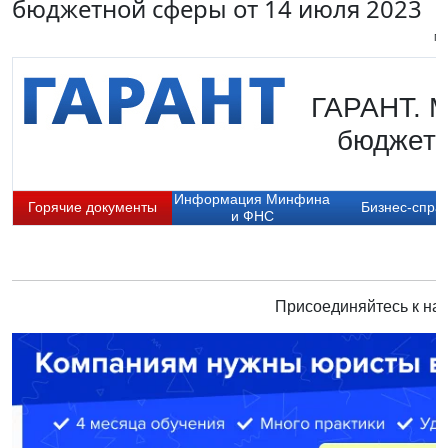
бюджетной сферы от 14 июля 2023
Пи
ГАРАНТ. М
бюджетн
Информация Минфина
Горячие документы
Бизнес-спра
и ФНС
Присоединяйтесь к нам