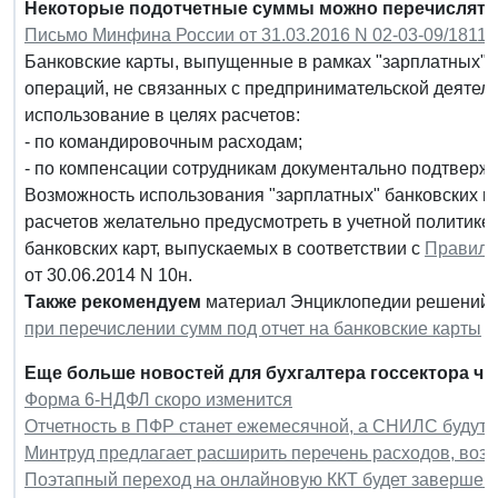
Некоторые подотчетные суммы можно перечислять 
Письмо Минфина России от 31.03.2016 N 02-03-09/18115
Банковские карты, выпущенные в рамках "зарплатных" 
операций, не связанных с предпринимательской деятель
использование в целях расчетов:
- по командировочным расходам;
- по компенсации сотрудникам документально подтверж
Возможность использования "зарплатных" банковских к
расчетов желательно предусмотреть в учетной политике
банковских карт, выпускаемых в соответствии с
Правил
от 30.06.2014 N 10н.
Также рекомендуем
материал Энциклопедии решений
при перечислении сумм под отчет на банковские карты
Еще больше новостей для бухгалтера госсектора чи
Форма 6-НДФЛ скоро изменится
Отчетность в ПФР станет ежемесячной, а СНИЛС будут 
Минтруд предлагает расширить перечень расходов, в
Поэтапный переход на онлайновую ККТ будет завершен к