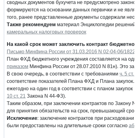
сводных документов бухучета не предусмотрено законод
формируются на основании данных первички и не явля
того, ранее представленные документы содержали нео
Также рекомендуем
материал Энциклопедии решений
камеральных налоговых проверок
На какой срок может заключить контракт бюджетно
Письмо Минфина России от 31.03.2016 N 02-04-06/18225
План ФХД бюджетного учреждения составляется на один г
приказом
Минфина России от 28.07.2010 N 81н). Это зави
В свою очередь, в соответствии с требованиями
ч. 5 ст. 
соответствие показателей Плана ФХД и Плана закупок. 
ежегодно на один год в соответствии с планом закупок и
10 ст. 21
Закона N 44-ФЗ).
Таким образом, при заключении контрактов по Закону N
для принятия обязательств на срок, превышающий срок
Исключение
: заключение контрактов при расходовании
были предоставлены на длительные сроки согласно
абза