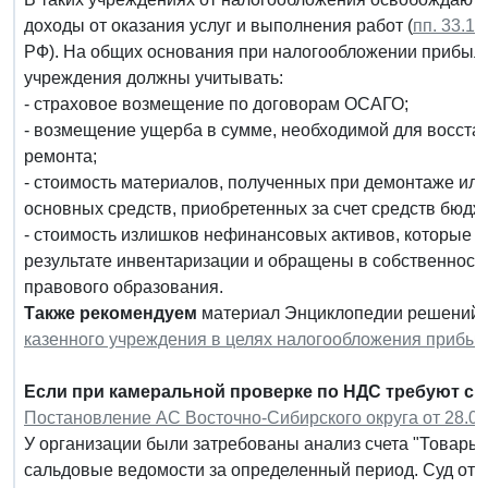
доходы от оказания услуг и выполнения работ (
пп. 33.1 п
РФ). На общих основания при налогообложении прибыл
учреждения должны учитывать:
- страховое возмещение по договорам ОСАГО;
- возмещение ущерба в сумме, необходимой для восста
ремонта;
- стоимость материалов, полученных при демонтаже или
основных средств, приобретенных за счет средств бюдж
- стоимость излишков нефинансовых активов, которые 
результате инвентаризации и обращены в собственность
правового образования.
Также рекомендуем
материал Энциклопедии решений
казенного учреждения в целях налогообложения прибы
Если при камеральной проверке по НДС требуют св
Постановление АС Восточно-Сибирского округа от 28.04
У организации были затребованы анализ счета "Товары";
сальдовые ведомости за определенный период. Суд отме