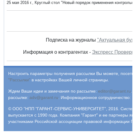
25 мая 2016 г., Круглый стол "Новый порядок применения контрольно
Подписка на журналы
"Актуальная бух
Информация о контрагентах -
Экспресс Проверк
Настроить параметры получения рассылки Вы можете, посетив
"Рассылки"
в настройках Вашей личной страницы.
Ждем Ваши идеи и замечания по рассылке:
editor@garant.ru
.
Р
рассылке:
adv@garant.ru
.
Информационное сотрудничество:
p
© ООО "НПП "ГАРАНТ-СЕРВИС-УНИВЕРСИТЕТ", 2016. Систем
выпускается с 1990 года. Компания "Гарант" и ее партнеры яв
участниками Российской ассоциации правовой информации ГА