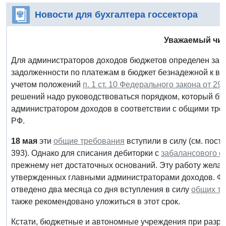
Новости для бухгалтера госсектора
Уважаемый чит
Для администраторов доходов бюджетов определен зак
задолженности по платежам в бюджет безнадежной к вз
учетом положений
п. 1 ст. 10 Федерального закона от 29
решений надо руководствоваться порядком, который бу
администратором доходов в соответствии с общими тр
РФ.
18 мая
эти
общие требования
вступили в силу (см. пост
393). Однако для списания дебиторки с
забалансового сч
прежнему нет достаточных оснований. Эту работу желат
утвержденных главными администраторами доходов. Фе
отведено два месяца со дня вступления в силу
общих т
также рекомендовано уложиться в этот срок.
Кстати, бюджетные и автономные учреждения при разра