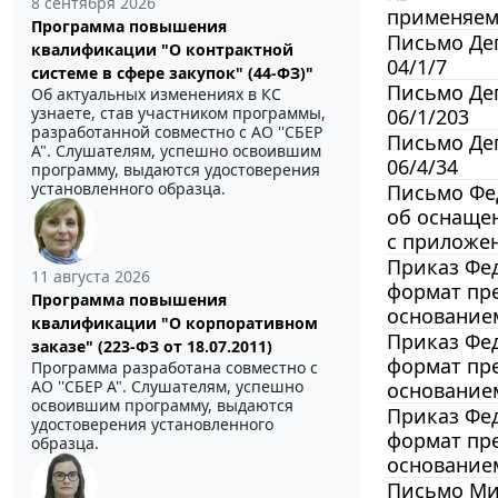
8 сентября 2026
применяемы
Программа повышения
Письмо Деп
квалификации "О контрактной
04/1/7
системе в сфере закупок" (44-ФЗ)"
Письмо Деп
Об актуальных изменениях в КС
узнаете, став участником программы,
06/1/203
разработанной совместно с АО ''СБЕР
Письмо Деп
А". Слушателям, успешно освоившим
06/4/34
программу, выдаются удостоверения
установленного образца.
Письмо Фед
об оснаще
с приложе
Приказ Фед
11 августа 2026
формат пре
Программа повышения
основанием
квалификации "О корпоративном
Приказ Фед
заказе" (223-ФЗ от 18.07.2011)
формат пре
Программа разработана совместно с
АО ''СБЕР А". Слушателям, успешно
основанием
освоившим программу, выдаются
Приказ Фед
удостоверения установленного
формат пре
образца.
основанием
Письмо Мин