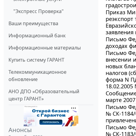
градострои
"Экспресс Проверка"
Приказ Мин
реэкспорт 
Ваши преимущества
Евразийско
заявления 
Информационный банк
Письмо Фед
доходах фи
Информационные материалы
Письмо Фед
внесении и
Купить систему ГАРАНТ
новых бла
Телекоммуникационное
налогов (с
обновление
форма N ПД
18.02.2005
АНО ДПО «Образовательный
Сообщение 
центр ГАРАНТ»
марте 2007
Письмо Фед
№ СК-1184/
привлечен
Письмо Фед
Анонсы
№ СК-1183/