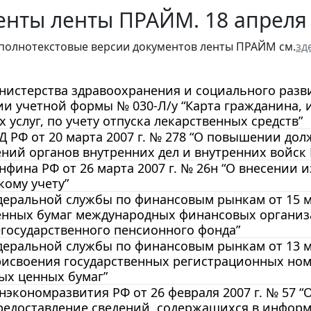
енты ленты ПРАЙМ. 18 апреля
полнотекстовые версии документов ленты ПРАЙМ см.
зд
истерства здравоохранения и социального развит
и учетной формы № 030-Л/у “Карта гражданина,
 услуг, по учету отпуска лекарственных средств”
 РФ от 20 марта 2007 г. № 278 “О повышении до
ний органов внутренних дел и внутренних войск
фина РФ от 26 марта 2007 г. № 26н “О внесении
кому учету”
еральной службы по финансовым рынкам от 15 мар
енных бумаг международных финансовых организа
государственного пенсионного фонда”
еральной службы по финансовым рынкам от 13 мар
рисвоения государственных регистрационных ном
ых ценных бумаг”
экономразвития РФ от 26 февраля 2007 г. № 57 
предоставление сведений, содержащихся в инфор