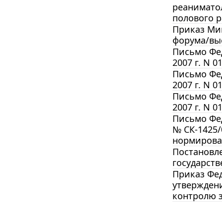
реаниматол
полового р
Приказ Мин
форума/вы
Письмо Фед
2007 г. N 
Письмо Фед
2007 г. N 
Письмо Фед
2007 г. N 
Письмо Фед
№ СК-1425
нормирова
Постановле
государств
Приказ Фед
утвержден
контролю з