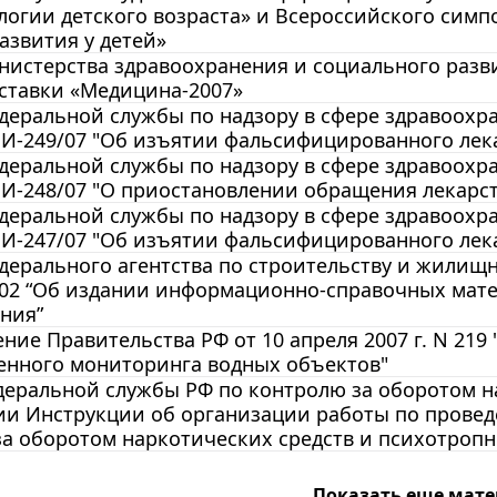
огии детского возраста» и Всероссийского симп
азвития у детей»
истерства здравоохранения и социального развит
ставки «Медицина-2007»
еральной службы по надзору в сфере здравоохра
01И-249/07 "Об изъятии фальсифицированного лек
еральной службы по надзору в сфере здравоохра
01И-248/07 "О приостановлении обращения лекарс
еральной службы по надзору в сфере здравоохра
01И-247/07 "Об изъятии фальсифицированного лек
ерального агентства по строительству и жилищно
/02 “Об издании информационно-справочных мате
ния”
ние Правительства РФ от 10 апреля 2007 г. N 21
енного мониторинга водных объектов"
еральной службы РФ по контролю за оборотом нар
ии Инструкции об организации работы по провед
а оборотом наркотических средств и психотропн
Показать еще мат