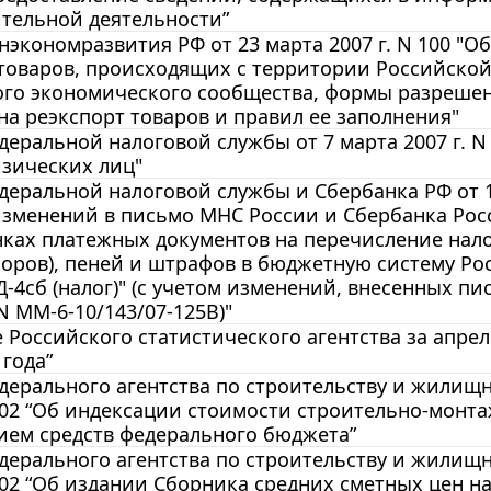
тельной деятельности”
экономразвития РФ от 23 марта 2007 г. N 100 "
товаров, происходящих с территории Российской
го экономического сообщества, формы разрешен
на реэкспорт товаров и правил ее заполнения"
еральной налоговой службы от 7 марта 2007 г. N
зических лиц"
еральной налоговой службы и Сбербанка РФ от 12 
зменений в письмо МНС России и Сбербанка России
нках платежных документов на перечисление на
боров), пеней и штрафов в бюджетную систему Ро
-4сб (налог)" (с учетом изменений, внесенных п
 N ММ-6-10/143/07-125В)"
Российского статистического агентства за апрель
 года”
ерального агентства по строительству и жилищно
02 “Об индексации стоимости строительно-монта
ием средств федерального бюджета”
ерального агентства по строительству и жилищно
02 “Об издании Сборника средних сметных цен на