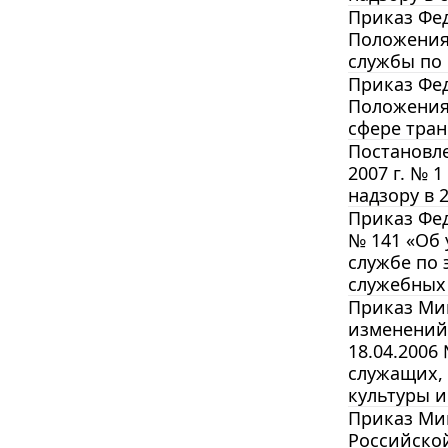
Приказ Фед
Положения 
службы по 
Приказ Фед
Положения 
сфере тран
Постановле
2007 г. № 
надзору в 2
Приказ Фед
№ 141 «Об 
службе по 
служебных
Приказ Мин
изменений
18.04.2006
служащих,
культуры 
Приказ Мин
Российско