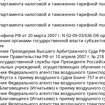
артамента налоговой и таможенно-тарифной поли
артамента налоговой и таможенно-тарифной поли
артамента налоговой и таможенно-тарифной поли
фина РФ от 20 марта 2007 г. N 02-09-03/636 Об о
ения органами государственной власти субъекто
ие
ние Президиума Высшего Арбитражного Суда РФ от
ние Правительства РФ от 10 апреля 2007 г. № 21
государственной службы при Президенте Российс
ельных учреждений, осуществляющих обучение г
ие Федерального агентства воздушного транспорт
Якутск к приему воздушного судна Боинг-757 и е
ие Федерального агентства воздушного транспорта
Благовещенск (Игнатьево) к приему воздушного с
ие Федерального агентства воздушного транспорта
Благовещенск (Игнатьево) к приему воздушного с
ие Федерального агентства воздушного транспорта