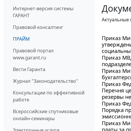
Докум
Интернет-версия системы
ГАРАНТ
Актуальные 
Правовой консалтинг
Приказ Мин
ПРАЙМ
утверждени
Правовой портал
социальных
Приказ МВД
www.garant.ru
подразделе
Вести Гаранта
Приказ Мин
бухгалтерс
Журнал "Законодательство"
Приказ Фед
Перечня ц
Консультации по эффективной
резервы не
работе
Приказ Фед
Порядка п
Всероссийские спутниковые
эмиссионн
онлайн-семинары
Приказ Мин
платы за 
Электронные услуги