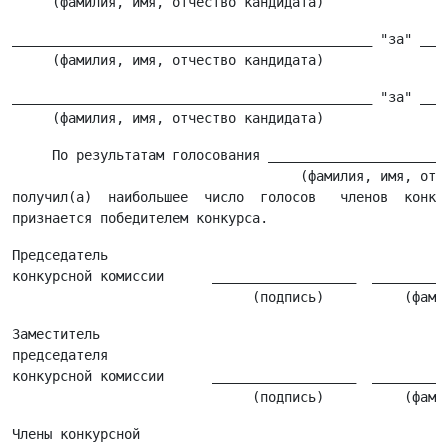
_____________________________________________ "за" ____
_____________________________________________ "за" ____
     По результатам голосования _______________________
                                    (фамилия, имя, отче
получил(а)  наибольшее  число  голосов   членов  конкур
Председатель

конкурсной комиссии      __________________  __________
Заместитель

председателя

конкурсной комиссии      __________________  __________
Члены конкурсной
