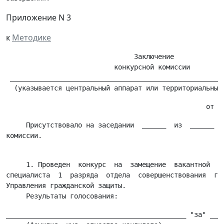
Приложение N 3
к
Методике
                                Заключение

                           конкурсной комиссии

 ______________________________________________________
     Присутствовало на заседании  ______  из  ______  ч
     1. Проведен  конкурс  на  замещение  вакантной  до
специалиста  1  разряда  отдела  совершенствования  гра
Управления гражданской защиты.

_____________________________________________ "за" ____