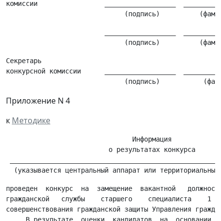
комиссии                 __________________  __________
                         __________________  __________
Секретарь

конкурсной комиссии      __________________  __________
Приложение N 4
к
Методике
                                Информация

                          о результатах конкурса

 ______________________________________________________
проведен  конкурс  на  замещение  вакантной   должности
гражданской   службы    старшего    специалиста    1   
совершенствования гражданской защиты Управления граждан
     В результате  оценки  кандидатов  на  основании  п