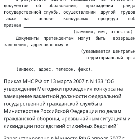
документов   об   образовании,   прохождении   гражданс
государственной службы, осуществлении  другой  трудовой
также   на    основе    конкурсных    процедур    побед
признан _______________________________________________
                            (фамилия, имя, отчество)

     Документы  претендентам  могут  быть   возвращены 
заявлению, адресованному в ____________________________
                               (указывается центральный
Приказ МЧС РФ от 13 марта 2007 г. N 133 "Об
утверждении Методики проведения конкурса на
замещение вакантной должности федеральной
государственной гражданской службы в
Министерстве Российской Федерации по делам
гражданской обороны, чрезвычайным ситуациям и
ликвидации последствий стихийных бедствий"
Зарегистрировано в Минюсте РФ 6 апреля 2007 г.