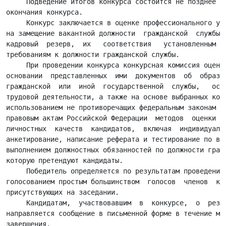
     Подведение итогов конкурса состоится не позднее сл
окончания конкурса.

     Конкурс заключается в оценке профессионального уро
на замещение вакантной должности  гражданской  службы  
кадровый  резерв,  их   соответствия   установленным   
требованиям к должности гражданской службы.

     При проведении конкурса конкурсная комиссия оценив
основании  представленных  ими  документов  об  образов
гражданской  или  иной  государственной  службы,   осущ
трудовой деятельности, а также на основе выбранных конк
использованием не противоречащих федеральным законам и 
правовым актам Российской Федерации  методов  оценки  п
личностных  качеств  кандидатов,  включая  индивидуальн
анкетирование, написание реферата и тестирование по воп
выполнением должностных обязанностей по должности гражд
которую претендуют кандидаты.

     Победитель определяется по результатам проведения 
голосованием простым большинством  голосов  членов  кон
присутствующих на заседании.

     Кандидатам,  участвовавшим  в  конкурсе,  о  резул
направляется сообщение в письменной форме в течение мес