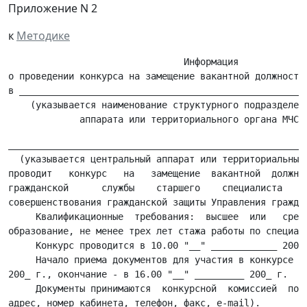
Приложение N 2
к
Методике
                                Информация

о проведении конкурса на замещение вакантной должности 
в _____________________________________________________
    (указывается наименование структурного подразделени
_______________________________________________________
  (указывается центральный аппарат или территориальный 
проводит   конкурс   на   замещение  вакантной  должнос
гражданской      службы    старшего    специалиста   1 
совершенствования гражданской защиты Управления граждан
     Квалификационные  требования:  высшее  или   средн
образование, не менее трех лет стажа работы по специаль
     Конкурс проводится в 10.00 "__" ____________ 200_ 
     Начало приема документов для участия в конкурсе в 
200_ г., окончание - в 16.00 "__" _________ 200_ г.

     Документы принимаются  конкурсной  комиссией  по  
адрес, номер кабинета, телефон, факс, e-mail).
