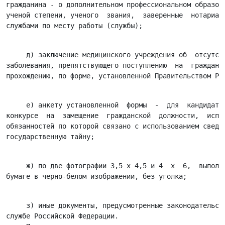
гражданина - о дополнительном профессиональном образова
ученой степени, ученого  звания,  заверенные  нотариаль
     д) заключение медицинского учреждения об  отсутств
заболевания, препятствующего поступлению  на  гражданск
     е) анкету установленной  формы  -  для  кандидатов
конкурсе  на  замещение  гражданской  должности,  испол
обязанностей по которой связано с использованием сведен
     ж) по две фотографии 3,5 х 4,5 и 4  х  6,  выполне
     з) иные документы, предусмотренные законодательств
службе Российской Федерации.
