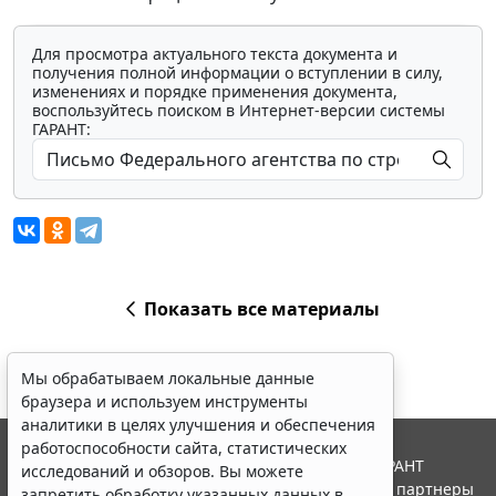
Для просмотра актуального текста документа и
получения полной информации о вступлении в силу,
изменениях и порядке применения документа,
воспользуйтесь поиском в Интернет-версии системы
ГАРАНТ:
Показать все материалы
Мы обрабатываем локальные данные
браузера и используем инструменты
аналитики в целях улучшения и обеспечения
работоспособности сайта, статистических
© ООО "НПП "ГАРАНТ-СЕРВИС", 2026. Система ГАРАНТ
исследований и обзоров. Вы можете
выпускается с 1990 года. Компания "Гарант" и ее партнеры
запретить обработку указанных данных в